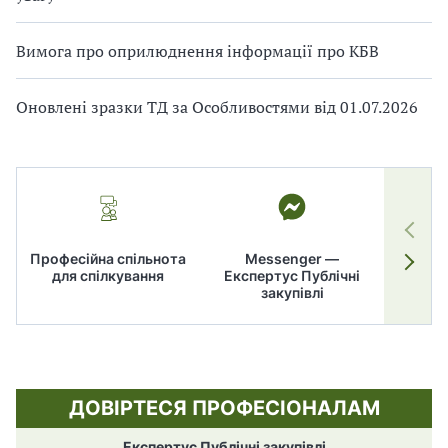
Вимога про оприлюднення інформації про КБВ
Оновлені зразки ТД за Особливостями від 01.07.2026
Професійна спільнота
Messenger —
для спілкування
Експертус Публічні
заку
закупівлі
ДОВІРТЕСЯ ПРОФЕСІОНАЛАМ
Експертус Публічні закупівлі