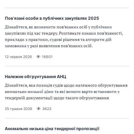
п
и
и
і
п
п
в
р
р
л
Пов’язані особи в публічних закупівлях 2025
а
а
і
в
в
Дізнайтеся, як визначити пов’язаних осіб у публічних
и
и
закупівлях під час тендеру. Розгляньте ознаки пов’язаності,
л
л
приклади з практики, судові рішення та алгоритм дій
а
а
замовника у разі виявлення пов’язаних осіб.
м
м
12 червня 2026
16601
и
и
в
в
р
р
а
а
Належне обгрунтування АНЦ
х
х
Дізнайтеся, яка позиція судів щодо належного обгрунтування
у
у
аномально низької ціни та які вимоги варто встановити у
в
в
тендерній документації щодо такого обгрунтування
а
а
н
н
25 травня 2026
3623
н
н
я
я
П
П
Аномально низька ціна тендерної пропозиції
Д
Д