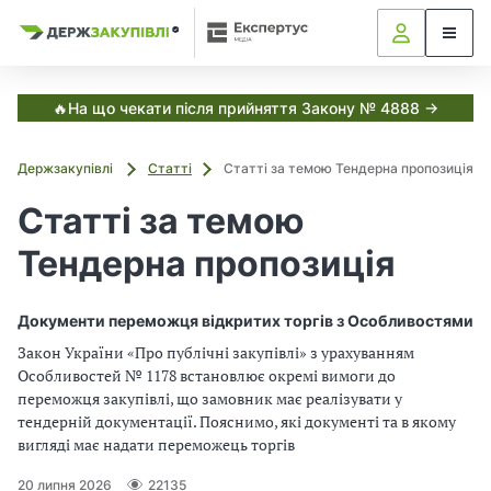
Я
Я
в
к
к
С
з
з
з
и
а
а
с
в
т
к
к
🔥На що чекати після прийняття Закону № 4888 →
е
у
у
м
і
п
п
а
Держзакупівлі
Статті
Статті за темою Тендерна пропозиція
о
о
Е
т
к
в
в
Статті за темою
с
у
у
і
п
в
в
е
Тендерна пропозиція
а
а
р
,
т
т
т
у
и
и
Документи переможця відкритих торгів з Особливостями
с
з
з
Д
Закон України «Про публічні закупівлі» з урахуванням
а
а
е
Особливостей № 1178 встановлює окремі вимоги до
н
н
р
переможця закупівлі, що замовник має реалізувати у
ж
о
о
з
тендерній документації. Пояснимо, які документі та в якому
в
в
а
вигляді має надати переможець торгів
и
и
к
м
м
у
20 липня 2026
22135