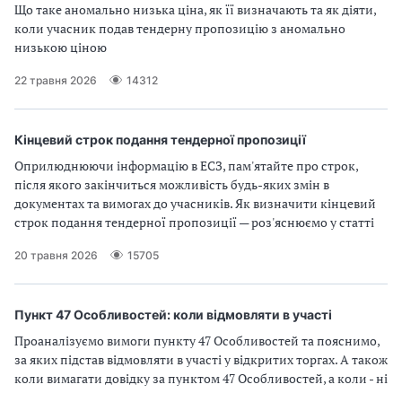
Що таке аномально низька ціна, як її визначають та як діяти,
В
В
коли учасник подав тендерну пропозицію з аномально
низькою ціною
22 травня 2026
14312
Кінцевий строк подання тендерної пропозиції
Оприлюднюючи інформацію в ЕСЗ, пам'ятайте про строк,
після якого закінчиться можливість будь-яких змін в
документах та вимогах до учасників. Як визначити кінцевий
строк подання тендерної пропозиції — роз'яснюємо у статті
20 травня 2026
15705
Пункт 47 Особливостей: коли відмовляти в участі
Проаналізуємо вимоги пункту 47 Особливостей та пояснимо,
за яких підстав відмовляти в участі у відкритих торгах. А також
коли вимагати довідку за пунктом 47 Особливостей, а коли - ні