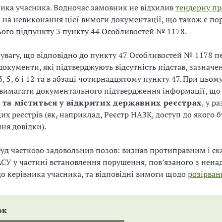
ика учасника. Водночас замовник не відхилив
тендерну п
на невиконання цієї вимоги документації, що також є п
ього підпункту 3 пункту 44 Особливостей № 1178.
 увагу, що відповідно до пункту 47 Особливостей № 1178 
документи, які підтверджують відсутність підстав, зазначе
3, 5, 6 і 12 та в абзаці чотирнадцятому пункту 47. При цьо
 вимагати документального підтвердження інформації, щ
 та міститься у відкритих державних реєстрах
, у р
цих реєстрів (як, наприклад, Реєстр НАЗК, доступ до якого 
ня довідки).
суд частково задовольнив позов: визнав протиправним і ск
СУ у частині встановлення порушення, пов’язаного з нен
о керівника учасника, та відповідні вимоги щодо
розірван
ок