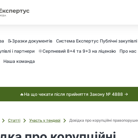
за
📝Зразки документів
Система Експертус Публічні закупівлі
півлі і партнери
🌞Серпневий 8+4 та 9+3 на ліцензію
Про нас
Наша команда
🔥На що чекати після прийняття Закону № 4888 →
Статті
Участь у тендері
Довідка про корупційні правопоруше
дка про корупційні