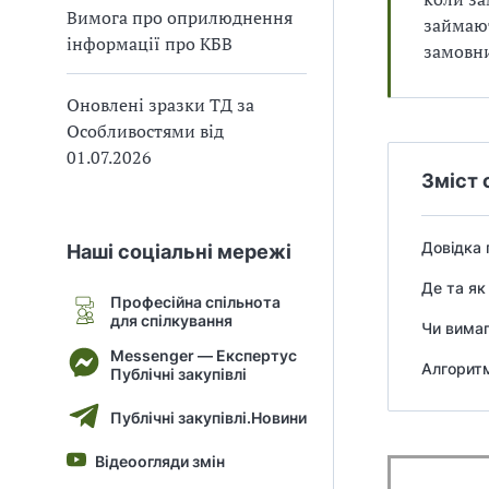
Вимога про оприлюднення
В
В
займают
інформації про КБВ
замовн
Оновлені зразки ТД за
Особливостями від
01.07.2026
Зміст 
Довідка 
Наші соціальні мережі
Де та як
Професійна спільнота
для спілкування
Чи вимаг
Messenger — Експертус
Алгоритм
Публічні закупівлі
Публічні закупівлі.Новини
Відеоогляди змін