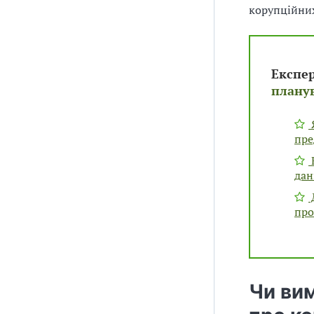
корупційни
Експе
планув
пре
К
дан
про
Чи ви