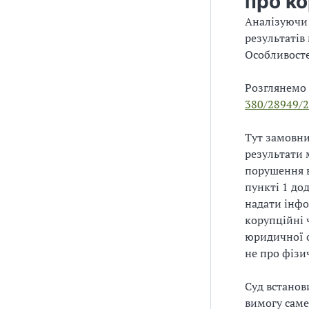
про ко
Аналізуючи 
результатів
Особливост
Розглянемо 
380/28949/
Тут замовни
результати 
порушення в
пункті 1 до
надати інфо
корупційні 
юридичної о
не про фізи
Суд встанов
вимогу саме