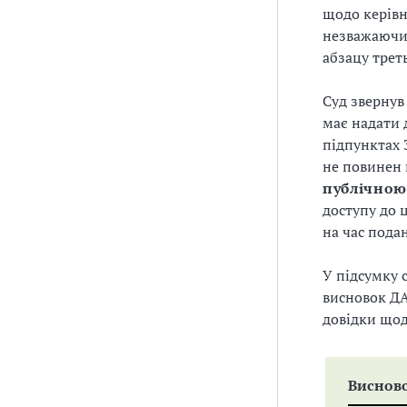
щодо керівн
незважаючи 
абзацу трет
Суд звернув
має надати 
підпунктах 
не повинен
публічною
доступу до 
на час подан
У підсумку 
висновок ДА
довідки щод
Виснов