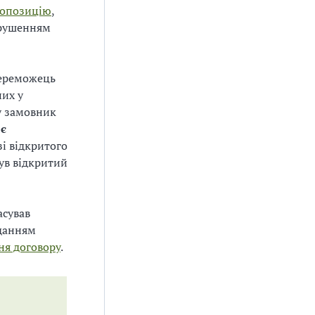
ропозицію
,
орушенням
переможець
них у
му замовник
о
є
азі відкритого
був відкритий
асував
аданням
ня договору
.