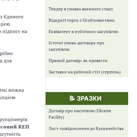
Тендер в умовах воєнного стану
 з Єдиного
Відкриті торги з Особливостями
пцією
 підпису на
Еквівалент в публічних закупівлях
Істотні умови договору про
закупівлю
рібно
а для
Прямий договір: як провести
Заставки на робочий стіл (серпень)
темі можна
рупцією
📝 ЗРАЗКИ
Договір про закупівлю (Ukraine
Facility)
орупціонерів
писаний КЕП
Лист-повідомлення до Казначейства
дсутність