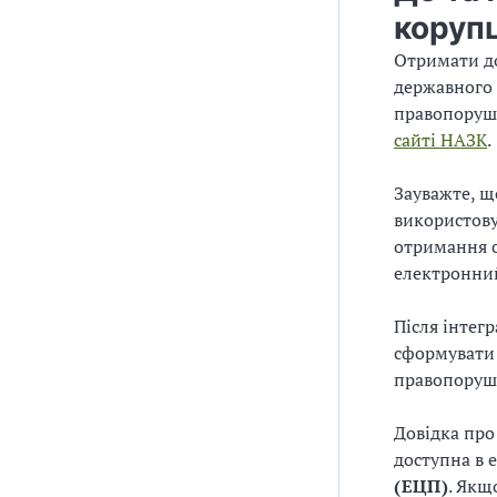
коруп
Отримати до
державного 
правопоруше
сайті НАЗК
.
Зауважте, щ
використов
отримання 
електронний
Після інтег
сформувати 
правопоруш
Довідка про
доступна в 
(ЕЦП)
. Якщ