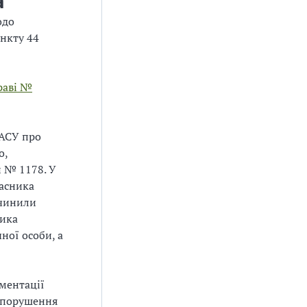
а
одо
ункту 44
раві №
ДАСУ про
о,
й № 1178. У
асника
вчинили
ника
ної особи, а
ментації
вопорушення