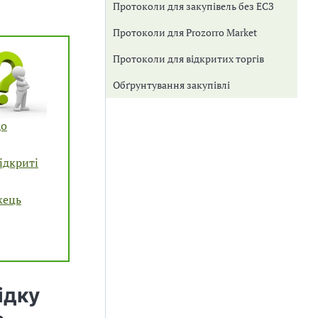
Протоколи для закупівель без ЕСЗ
Протоколи для Prozorro Market
Протоколи для відкритих торгів
Обґрунтування закупівлі
до
ідкриті
жець
ідку