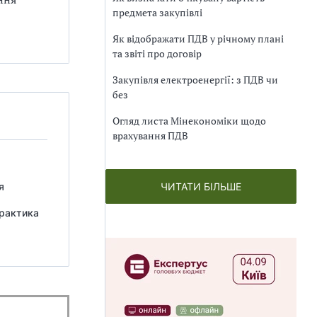
предмета закупівлі
Як відображати ПДВ у річному плані
та звіті про договір
Закупівля електроенергії: з ПДВ чи
без
Огляд листа Мінекономіки щодо
врахування ПДВ
ЧИТАТИ БІЛЬШЕ
я
практика