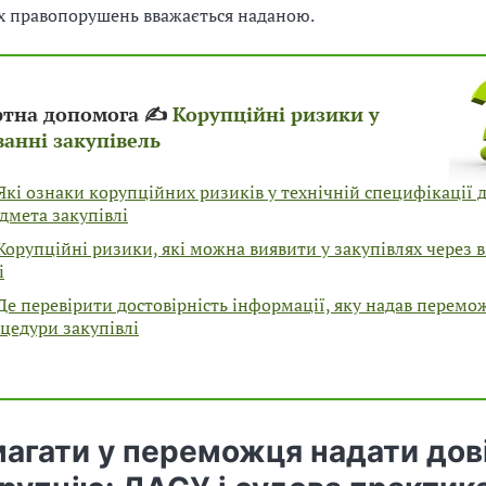
х правопорушень вважається наданою.
ртна допомога ✍
Корупційні ризики у
анні закупівель
Які ознаки корупційних ризиків у технічній специфікації 
дмета закупівлі
орупційні ризики, які можна виявити у закупівлях через в
і
Де перевірити достовірність інформації, яку надав перемо
цедури закупівлі
магати у переможця надати дов