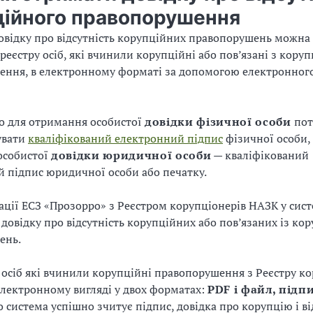
ційного правопорушення
відку про відсутність корупційних правопорушень можна
реєстру осіб, які вчинили корупційні або пов’язані з кору
ння, в електронному форматі за допомогою електронного
о для отримання особистої
довідки фізичної особи
пот
увати
кваліфікований електронний підпис
фізичної особи, 
особистої
довідки юридичної особи
— кваліфікований
 підпис юридичної особи або печатку.
рації ЕСЗ «Прозорро» з Реєстром корупціонерів НАЗК у сис
довідку про відсутність корупційних або пов’язаних із ко
ень.
 осіб які вчинили корупційні правопорушення з Реєстру к
електронному вигляді у двох форматах:
PDF і файл, під
о система успішно зчитує підпис, довідка про корупцію і ві