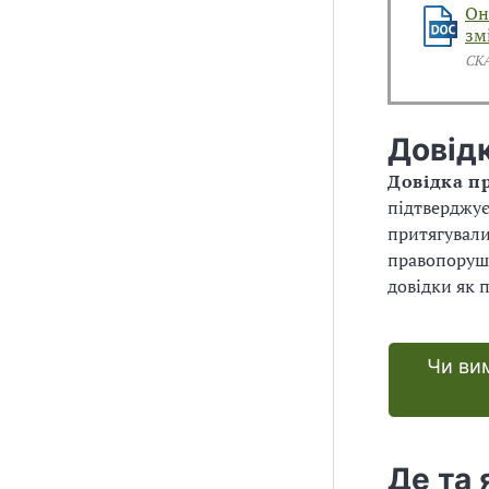
Он
зм
СК
Довід
Довідка п
підтверджує
притягували
правопоруш
довідки як 
Чи вим
Де та 