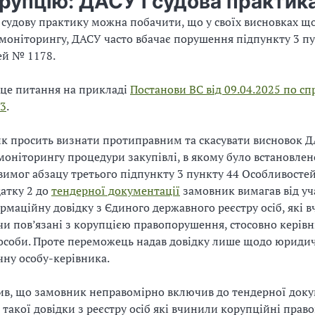
рупцію: ДАСУ і судова практик
судову практику можна побачити, що у своїх висновках щ
 моніторингу, ДАСУ часто вбачає порушення підпункту 3 п
ей № 1178.
це питання на прикладі
Постанови ВС від 09.04.2025 по сп
23
.
к просить визнати протиправним та скасувати висновок 
моніторингу процедури закупівлі, в якому було встановлен
имог абзацу третього підпункту 3 пункту 44 Особливосте
датку 2 до
тендерної документації
замовник вимагав від уч
рмаційну довідку з Єдиного державного реєстру осіб, які 
чи пов’язані з корупцією правопорушення, стосовно керів
соби. Проте переможець надав довідку лише щодо юридич
чну особу-керівника.
ив, що замовник неправомірно включив до тендерної доку
 такої довідки з реєстру осіб які вчинили корупційні пра