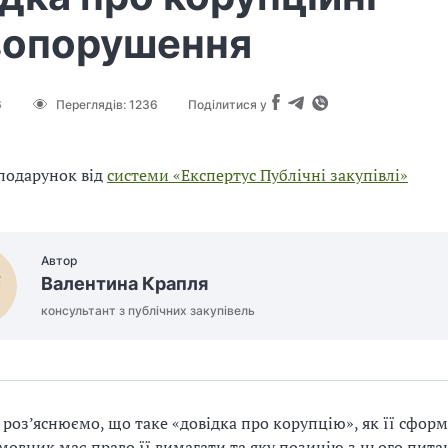
вопорушення
6
Переглядів:
1236
Поділитися у
подарунок від
системи «Експертус Публічні закупівлі»
Автор
Валентина Крапля
консультант з публічних закупівель
і роз’яснюємо, що таке «довідка про корупцію», як її сфор
мовник має право її вимагати та яку позицію з цього пита