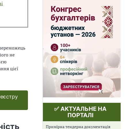
зі
 переможець
його не
ією
ння цієї
Реєстру
✅ АКТУАЛЬНЕ НА
ПОРТАЛІ
ність
Примірна тендерна документація