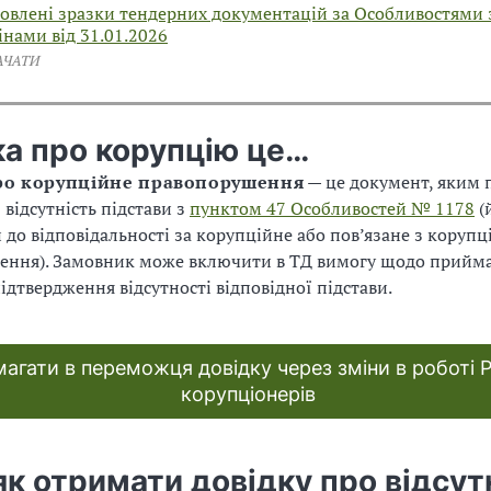
овлені зразки тендерних документацій за Особливостями 
інами від 31.01.2026
АЧАТИ
ка про корупцію це…
ро корупційне правопорушення
— це документ, яким
 відсутність підстави з
пунктом 47 Особливостей № 1178
(
 до відповідальності за корупційне або пов’язане з корупц
ення). Замовник може включити в ТД вимогу щодо прийма
підтвердження відсутності відповідної підстави.
агати в переможця довідку через зміни в роботі 
корупціонерів
як отримати довідку про відсут