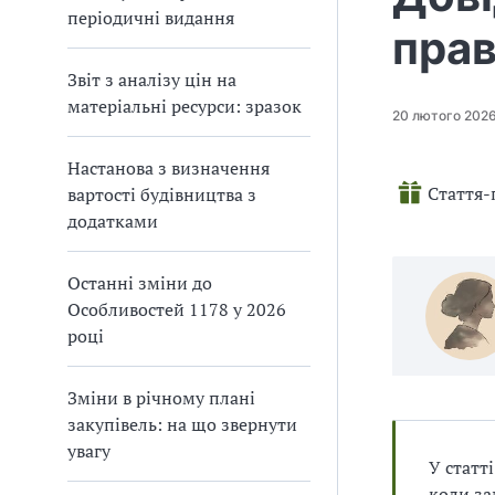
п
и
и
періодичні видання
і
п
п
пра
в
р
р
л
а
а
і
Звіт з аналізу цін на
в
в
матеріальні ресурси: зразок
20 лютого 202
и
и
л
л
а
а
Настанова з визначення
м
м
Стаття-
вартості будівництва з
и
и
додатками
в
в
р
р
Останні зміни до
а
а
х
х
Особливостей 1178 у 2026
у
у
році
в
в
а
а
Зміни в річному плані
н
н
н
н
закупівель: на що звернути
я
я
увагу
У статт
П
П
Д
Д
коли за