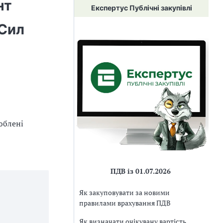
нт
Експертус Публічні закупівлі
 Сил
юблені
ПДВ із 01.07.2026
Як закуповувати за новими
правилами врахування ПДВ
Як визначати очікувану вартість