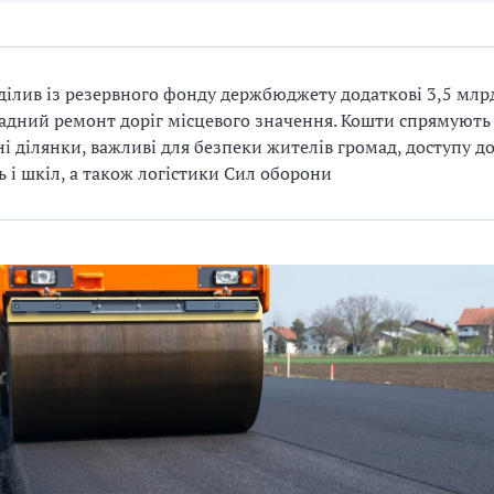
ілив із резервного фонду держбюджету додаткові 3,5 млрд
адний ремонт доріг місцевого значення. Кошти спрямують
і ділянки, важливі для безпеки жителів громад, доступу д
ь і шкіл, а також логістики Сил оборони