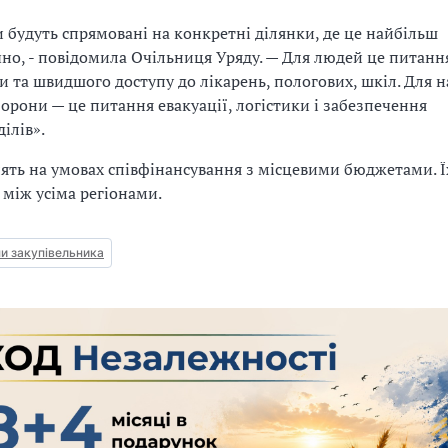
 будуть спрямовані на конкретні ділянки, де це найбільш
но, - повідомила Очільниця Уряду. — Для людей це питанн
и та швидшого доступу до лікарень, пологових, шкіл. Для 
орони — це питання евакуації, логістики і забезпечення
ілів».
ять на умовах співфінансування з місцевими бюджетами. Ї
 між усіма регіонами.
и закупівельника