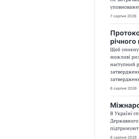
уповноважен
7 серпня 2026
Протоко
річного
Щоб уникнут
можливі риз
наступний р
затвердженн
затвердженн
6 серпня 2026
Міжнаро
В Україні с
Державного 
підтримують
6 серпня 2026