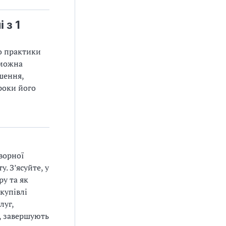
 з 1
до практики
 можна
шення,
роки його
ворної
. З’ясуйте, у
у та як
купівлі
луг,
, завершують