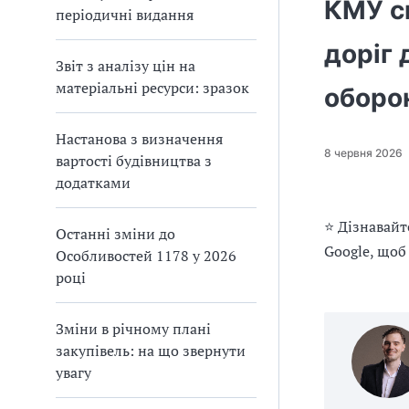
п
и
и
КМУ с
періодичні видання
і
п
п
в
р
р
доріг 
л
а
а
і
Звіт з аналізу цін на
в
в
матеріальні ресурси: зразок
оборо
и
и
л
л
а
а
Настанова з визначення
8 червня 2026
м
м
вартості будівництва з
и
и
додатками
в
в
р
р
⭐ Дізнавайт
Останні зміни до
а
а
Google, щоб
х
х
Особливостей 1178 у 2026
у
у
році
в
в
а
а
Зміни в річному плані
н
н
н
н
закупівель: на що звернути
я
я
увагу
П
П
Д
Д