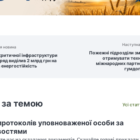
Наступна
я новина
Пожежні підрозділи з
критичної інфраструктури
отримувати техн
ряд виділив 2 млрд грн на
міжнародних партне
 енергостійкість
гумдо
 за темою
Усі ста
протоколів уповноваженої особи за
востями
те час на складання документів. Скачайте готові приклади