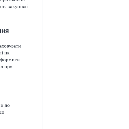
ня закупівлі
ння
аховувати
лі на
 оформити
ол про
ли до
що