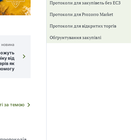
Протоколи для закупівель без ЕСЗ
Протоколи для Prozorro Market
Протоколи для відкритих торгів
Обґрунтування закупівлі
 новина
можуть
іку від
рів як
помогу
тті за темою
 протоколів