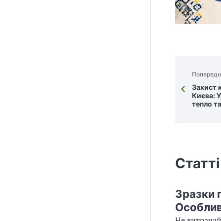
Попередн
Захист 
Києва: У
тепло та
Статті
Зразки 
Особли
Не витрачай