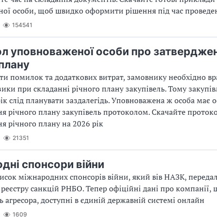
ої особи, щоб швидко оформити рішення під час проведен
154541
л уповноваженої особи про затвердже
 плану
и помилок та додаткових витрат, замовнику необхідно вр
ики при складанні річного плану закупівель. Тому закупів
ік слід планувати заздалегідь. Уповноважена ж особа має
я річного плану закупівель протоколом. Скачайте проток
я річного плану на 2026 рік
21351
дні спонсори війни
писок міжнародних спонсорів війни, який вів НАЗК, переда
реєстру санкцій РНБО. Тепер офіційні дані про компанії, 
 агресора, доступні в єдиній державній системі онлайн
1609