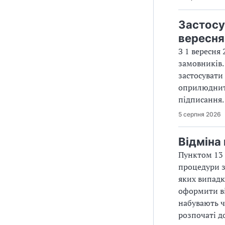
Застосу
вересня
З 1 вересня
замовників.
застосувати
оприлюднити
підписання.
5 серпня 2026
Відміна
Пунктом 13 
процедури з
яких випадк
оформити ві
набувають чи
розпочаті д