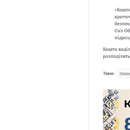
«Кошти
критич
безпек
Сил Об
підрозд
Кошти виділ
розподілять
Теми:
Новин