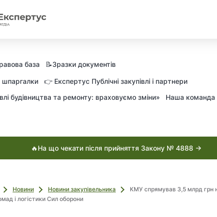
равова база
📝Зразки документів
а шпаргалки
👉 Експертус Публічні закупівлі і партнери
влі будівництва та ремонту: враховуємо зміни»
Наша команда
🔥На що чекати після прийняття Закону № 4888 →
Новини
Новини закупівельника
КМУ спрямував 3,5 млрд грн 
омад і логістики Сил оборони