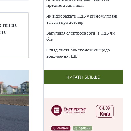
предмета закупівлі
Як відображати ПДВ у річному плані
та звіті про договір
 грн на
 на
Закупівля електроенергії: з ПДВ чи
о
без
Огляд листа Мінекономіки щодо
врахування ПДВ
ЧИТАТИ БІЛЬШЕ