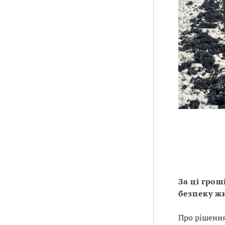
За ці гро
безпеку ж
Про рішенн