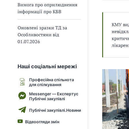
Вимога про оприлюднення
В
В
інформації про КБВ
КМУ вид
Оновлені зразки ТД за
невідкл
Особливостями від
критичн
01.07.2026
лікарен
Наші соціальні мережі
Професійна спільнота
для спілкування
Messenger — Експертус
Публічні закупівлі
Публічні закупівлі.Новини
Відеоогляди змін