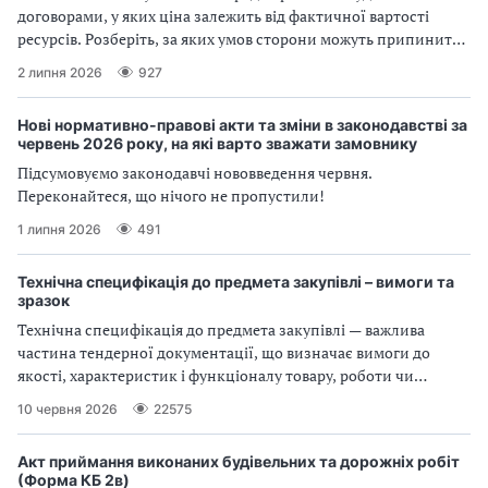
договорами, у яких ціна залежить від фактичної вартості
В
В
ресурсів. Розберіть, за яких умов сторони можуть припинити
договір і що має оприлюднити замовник
2 липня 2026
927
Нові нормативно-правові акти та зміни в законодавстві за
червень 2026 року, на які варто зважати замовнику
Підсумовуємо законодавчі нововведення червня.
Переконайтеся, що нічого не пропустили!
1 липня 2026
491
Технічна специфікація до предмета закупівлі – вимоги та
зразок
Технічна специфікація до предмета закупівлі — важлива
частина тендерної документації, що визначає вимоги до
якості, характеристик і функціоналу товару, роботи чи
послуги. Розглянемо, як замовнику правильно її підготувати
10 червня 2026
22575
Акт приймання виконаних будівельних та дорожніх робіт
(Форма КБ 2в)