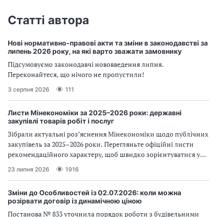
п
и
и
і
п
п
в
Статті автора
р
р
л
а
а
і
в
в
Нові нормативно-правові акти та зміни в законодавстві за
липень 2026 року, на які варто зважати замовнику
и
и
л
л
Підсумовуємо законодавчі нововведення липня.
а
а
Переконайтеся, що нічого не пропустили!
м
м
3 серпня 2026
111
и
и
в
в
Листи Мінекономіки за 2025–2026 роки: державні
р
р
закупівлі товарів робіт і послуг
а
а
х
х
Зібрали актуальні розʼяснення Мінекономіки щодо публічних
у
у
закупівель за 2025–2026 роки. Перегляньте офіційні листи
в
в
рекомендаційного характеру, щоб швидко зорієнтуватися у
а
а
складних закупівельних питаннях і новаціях уряду
23 липня 2026
1916
н
н
н
н
Зміни до Особливостей із 02.07.2026: коли можна
я
я
розірвати договір із динамічною ціною
П
П
Постанова № 833 уточнила порядок роботи з будівельними
Д
Д