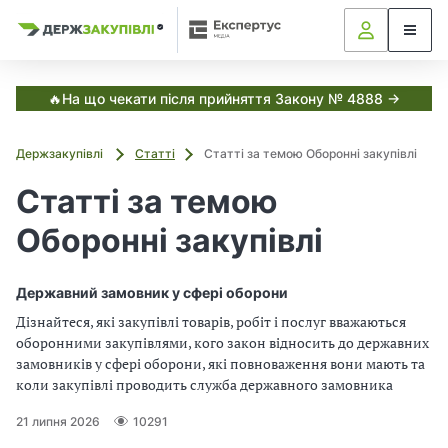
Я
Я
в
к
к
С
з
з
з
и
а
а
с
в
т
к
к
🔥На що чекати після прийняття Закону № 4888 →
е
у
у
м
і
п
п
а
Держзакупівлі
Статті
Статті за темою Оборонні закупівлі
о
о
Е
т
к
в
в
Статті за темою
с
у
у
і
п
в
в
е
Оборонні закупівлі
а
а
р
,
т
т
т
у
и
и
Державний замовник у сфері оборони
с
з
з
Д
Дізнайтеся, які закупівлі товарів, робіт і послуг вважаються
а
а
е
оборонними закупівлями, кого закон відносить до державних
н
н
р
замовників у сфері оборони, які повноваження вони мають та
ж
о
о
з
коли закупівлі проводить служба державного замовника
в
в
а
и
и
к
21 липня 2026
10291
м
м
у