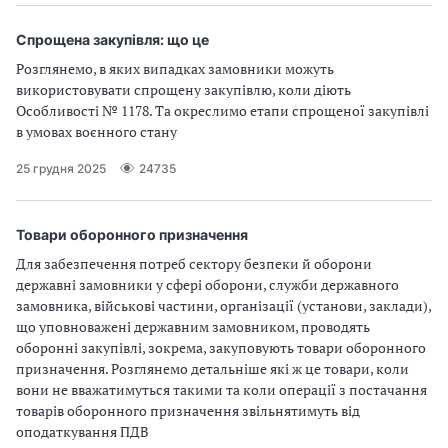
п
и
и
і
п
п
в
Спрощена закупівля: що це
р
р
л
а
а
Розглянемо, в яких випадках замовники можуть
і
в
в
використовувати спрощену закупівлю, коли діють
и
и
Особливості № 1178. Та окреслимо етапи спрощеної закупівлі
л
л
в умовах воєнного стану
а
а
25 грудня 2025
24735
м
м
и
и
в
в
р
р
Товари оборонного призначення
а
а
Для забезпечення потреб сектору безпеки й оборони
х
х
державні замовники у сфері оборони, служби державного
у
у
замовника, військові частини, організації (установи, заклади),
в
в
що уповноважені державним замовником, проводять
а
а
оборонні закупівлі, зокрема, закуповують товари оборонного
н
н
призначення. Розглянемо детальніше які ж це товари, коли
н
н
вони не вважатимуться такими та коли операції з постачання
я
я
товарів оборонного призначення звільнятимуть від
П
П
оподаткування ПДВ
Д
Д