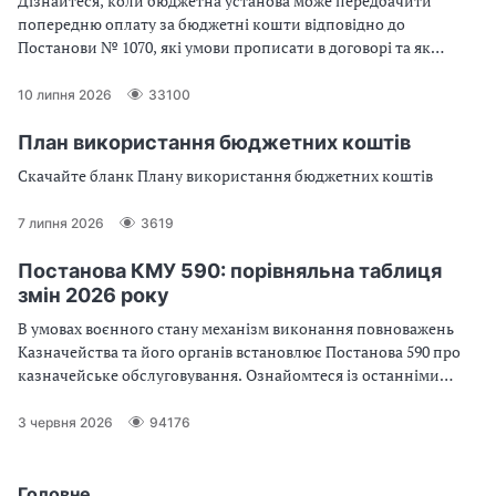
Дізнайтеся, коли бюджетна установа може передбачити
попередню оплату за бюджетні кошти відповідно до
Постанови № 1070, які умови прописати в договорі та як
уникнути ризиків під час встановлення авансу
10 липня 2026
33100
План використання бюджетних коштів
Скачайте бланк Плану використання бюджетних коштів
7 липня 2026
3619
Постанова КМУ 590: порівняльна таблиця
змін 2026 року
В умовах воєнного стану механізм виконання повноважень
Казначейства та його органів встановлює Постанова 590 про
казначейське обслуговування. Ознайомтеся із останніми
змінами
3 червня 2026
94176
Головне