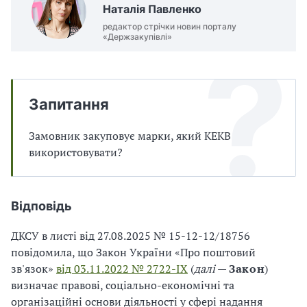
п
и
и
Наталія Павленко
і
п
п
в
редактор стрічки новин порталу
р
р
л
«Держзакупівлі»
а
а
і
в
в
и
и
л
л
Запитання
а
а
м
м
и
и
Замовник закуповує марки, який КЕКВ
в
в
використовувати?
р
р
а
а
х
х
у
у
Відповідь
в
в
а
а
ДКСУ в листі від 27.08.2025 № 15-12-12/18756
н
н
повідомила, що Закон України «Про поштовий
н
н
зв'язок»
від 03.11.2022 № 2722-IX
(
далі
—
Закон
)
я
я
визначає правові, соціально-економічні та
П
П
організаційні основи діяльності у сфері надання
Д
Д