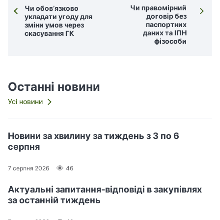
Чи правомірний
Чи обов’язково
договір без
укладати угоду для
паспортних
зміни умов через
даних та ІПН
скасування ГК
фізособи
Останні новини
Усі новини
Новини за хвилину за тиждень з 3 по 6
серпня
7 серпня 2026
46
Актуальні запитання-відповіді в закупівлях
за останній тиждень