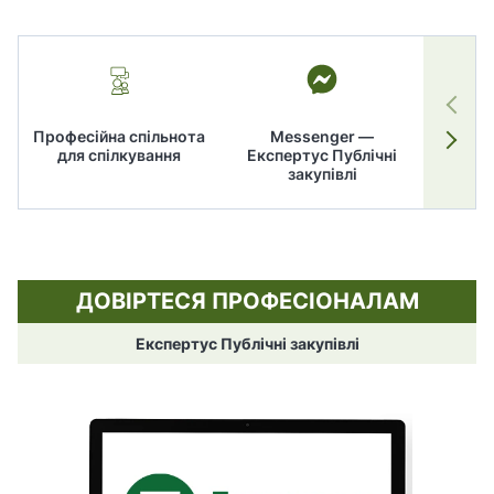
Професійна спільнота
Messenger —
для спілкування
Експертус Публічні
заку
закупівлі
ДОВІРТЕСЯ ПРОФЕСІОНАЛАМ
Експертус Публічні закупівлі