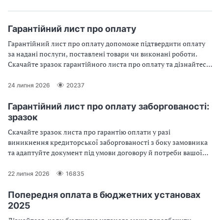
Гарантійний лист про оплату
Гарантійний лист про оплату допоможе підтвердити оплату
за надані послуги, поставлені товари чи виконані роботи.
Скачайте зразок гарантійного листа про оплату та дізнайтеся,
як оформити його з урахуванням вимог бюджетного
законодавства
24 липня 2026
20237
Гарантійний лист про оплату заборгованості:
зразок
Скачайте зразок листа про гарантію оплати у разі
виникнення кредиторської заборгованості з боку замовника
та адаптуйте документ під умови договору й потреби вашої
організації
22 липня 2026
16835
Попередня оплата в бюджетних установах
2025