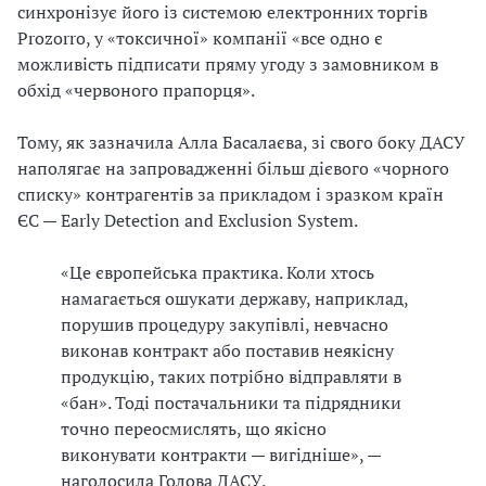
синхронізує його із системою електронних торгів
Prozorro, у «токсичної» компанії «все одно є
можливість підписати пряму угоду з замовником в
обхід «червоного прапорця».
Тому, як зазначила Алла Басалаєва, зі свого боку ДАСУ
наполягає на запровадженні більш дієвого «чорного
списку» контрагентів за прикладом і зразком країн
ЄС — Early Detection and Exclusion System.
«Це європейська практика. Коли хтось
намагається ошукати державу, наприклад,
порушив процедуру закупівлі, невчасно
виконав контракт або поставив неякісну
продукцію, таких потрібно відправляти в
«бан». Тоді постачальники та підрядники
точно переосмислять, що якісно
виконувати контракти — вигідніше», —
наголосила Голова ДАСУ.