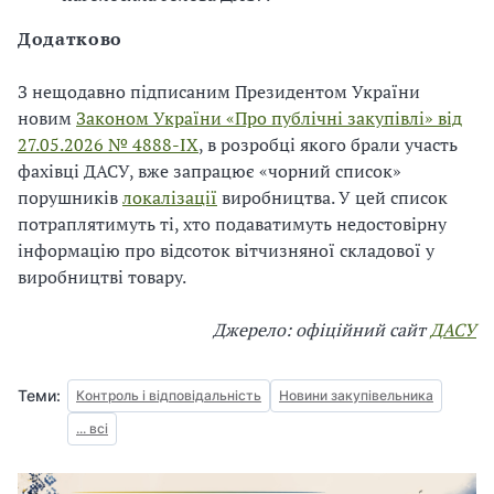
Додатково
З нещодавно підписаним Президентом України
новим
Законом України «Про публічні закупівлі» від
27.05.2026 № 4888-IX
, в розробці якого брали участь
фахівці ДАСУ, вже запрацює «чорний список»
порушників
локалізації
виробництва. У цей список
потраплятимуть ті, хто подаватимуть недостовірну
інформацію про відсоток вітчизняної складової у
виробництві товару.
Джерело: офіційний сайт
ДАСУ
Теми:
Контроль і відповідальність
Новини закупівельника
... всі