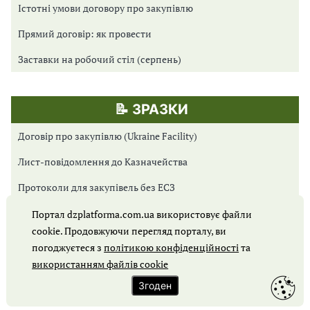
Істотні умови договору про закупівлю
Прямий договір: як провести
Заставки на робочий стіл (серпень)
📝 ЗРАЗКИ
Договір про закупівлю (Ukraine Facility)
Лист-повідомлення до Казначейства
Протоколи для закупівель без ЕСЗ
Протоколи для Prozorro Market
Портал dzplatforma.com.ua використовує файли
cookie. Продовжуючи перегляд порталу, ви
Протоколи для відкритих торгів
погоджуєтеся з
політикою конфіденційності
та
використанням файлів cookie
Обґрунтування закупівлі
Згоден