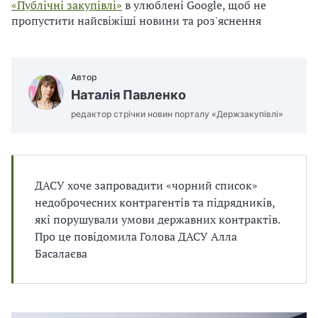
п
и
и
«Публічні закупівлі»
в улюблені Google, щоб не
і
п
п
пропустити найсвіжіші новини та роз'яснення
в
р
р
л
а
а
і
в
в
и
и
Автор
л
л
Наталія Павленко
а
а
редактор стрічки новин порталу «Держзакупівлі»
м
м
и
и
в
в
р
р
а
а
ДАСУ хоче запровадити «чорний список»
х
х
недоброчесних контрагентів та підрядників,
у
у
які порушували умови державних контрактів.
в
в
Про це повідомила Голова ДАСУ Алла
а
а
Басалаєва
н
н
н
н
я
я
П
П
Д
Д