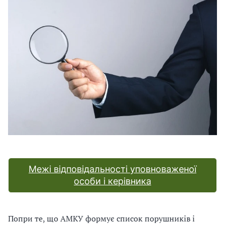
В
В
Межі відповідальності уповноваженої
особи і керівника
Попри те, що АМКУ формує список порушників і