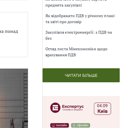
предмета закупівлі
Як відображати ПДВ у річному плані
та звіті про договір
на понад
Закупівля електроенергії: з ПДВ чи
без
Огляд листа Мінекономіки щодо
врахування ПДВ
ЧИТАТИ БІЛЬШЕ