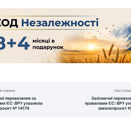
я новина
Наступна
ні перевезення за
Залізничні перевез
ми ЄС: ВРУ ухвалила
правилами ЄС: ВРУ ух
роєкт № 14174
законопроєкт №