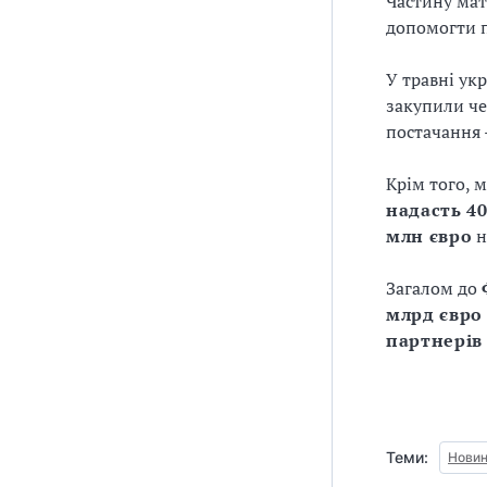
Частину мат
допомогти п
У травні ук
закупили ч
постачання
Крім того, 
надасть 4
млн євро
н
Загалом до
млрд євро
партнерів
Теми:
Новин