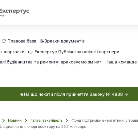
📑 Правова база
📝Зразки документів
а шпаргалки
👉 Експертус Публічні закупівлі і партнери
влі будівництва та ремонту: враховуємо зміни»
Наша команда
🔥На що чекати після прийняття Закону № 4888 →
Новини
Галузі закупівель
Фонд підтримки енергетики: у трав
бладнання для енергосектору на 25,7 млн євро