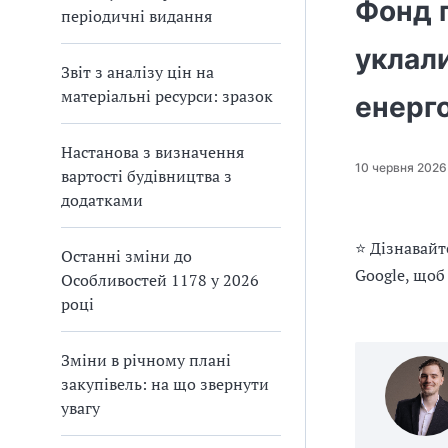
п
и
и
Фонд п
періодичні видання
і
п
п
в
р
р
уклал
л
а
а
і
Звіт з аналізу цін на
в
в
матеріальні ресурси: зразок
енерго
и
и
л
л
а
а
Настанова з визначення
10 червня 2026
м
м
вартості будівництва з
и
и
додатками
в
в
р
р
⭐ Дізнавайт
Останні зміни до
а
а
Google, щоб
х
х
Особливостей 1178 у 2026
у
у
році
в
в
а
а
Зміни в річному плані
н
н
н
н
закупівель: на що звернути
я
я
увагу
П
П
Д
Д