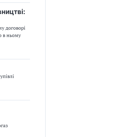
вництві:
му договорі
о в ньому
упівлі
огаз