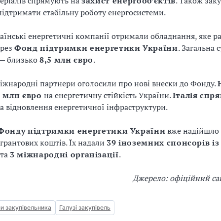
еріалів спрямують на
захист енергооб’єктів
. Також зак
ідтримати стабільну роботу енергосистеми.
раїнські енергетичні компанії отримали обладнання, яке р
ерез
Фонд підтримки енергетики України
. Загальна 
 — близько
8,5 млн євро
.
міжнародні партнери оголосили про нові внески до Фонду.
0 млн євро
на енергетичну стійкість України.
Італія спр
а відновлення енергетичної інфраструктури.
Фонду підтримки енергетики України
вже надійшло
грантових коштів. Їх надали
39 іноземних спонсорів із
та
3 міжнародні організації
.
Джерело: офіційний с
и закупівельника
Галузі закупівель