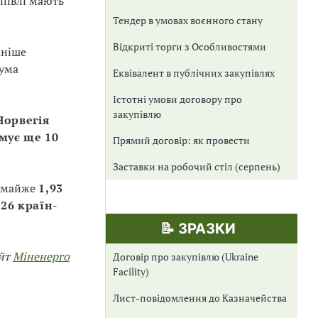
упівлі мають
Тендер в умовах воєнного стану
Відкриті торги з Особливостями
аніше
сума
Еквівалент в публічних закупівлях
Істотні умови договору про
закупівлю
Норвегія
ямує ще 10
Прямий договір: як провести
Заставки на робочий стіл (серпень)
 майже
1,93
 26 країн-
📝 ЗРАЗКИ
айт
Міненерго
Договір про закупівлю (Ukraine
Facility)
Лист-повідомлення до Казначейства