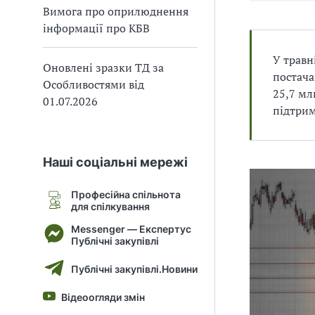
Вимога про оприлюднення
В
В
інформації про КБВ
У травн
Оновлені зразки ТД за
постача
Особливостями від
25,7 мл
01.07.2026
підтрим
Наші соціальні мережі
Професійна спільнота
для спілкування
Messenger — Експертус
Публічні закупівлі
Публічні закупівлі.Новини
Відеоогляди змін