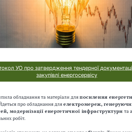
токол УО про затвердження тендерної документаці
закупівлі енергосервісу
упила обладнання та матеріали для
посилення енергет
 Йдеться про обладнання для
електромереж, генеруючи
ей, модернізації енергетичної інфраструктури
та 
ьних робіт.