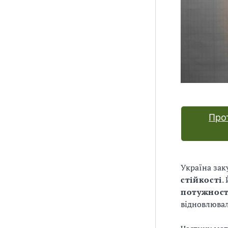
Про
Україна зак
стійкості
.
потужност
відновлювал