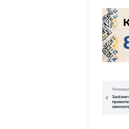
Попередн
Залізнич
правила
законоп