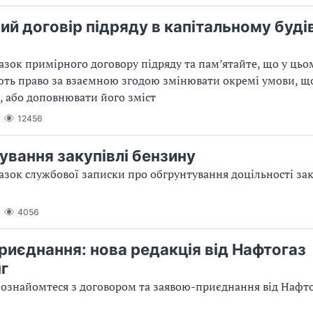
ий договір підряду в капітальному буді
азок примірного договору підряду та пам’ятайте, що у цьо
ть право за взаємною згодою змінювати окремі умови, щ
, або доповнювати його зміст
12456
ування закупівлі бензину
азок службової записки про обгрунтування доцільності зак
4056
риєднання: нова редакція від Нафтогаз
г
 ознайомтеся з договором та заявою-приєднання від Нафт