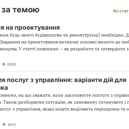
 за темою
Усі ста
я на проектування
ком будь-якого будівництва чи реконструкції необхідно. Д
 Завдання на проектування визначає основні вимоги до ма
івництва. У статті пояснимо — як розробити та затвердити 
8295
я послуг з управління: варіанти дій для
ика
яснюємо, на що зважати, коли закуповуєте послуги з управ
. Також розбираємо ситуацію, як замовнику спланувати і 
ослуг з управління, якщо кош­ти виділяють періодично та
3412