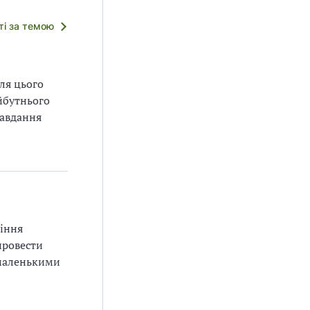
тті за темою
ля цього
йбутнього
завдання
ління
провести
 маленькими