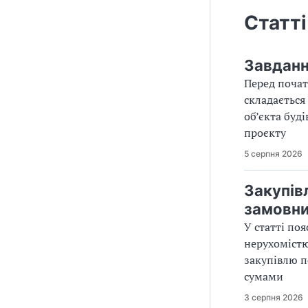
Статті
Завданн
Перед почат
складається
об’єкта буд
проєкту
5 серпня 2026
Закупівл
замовн
У статті по
нерухомістю
закупівлю п
сумами
3 серпня 2026