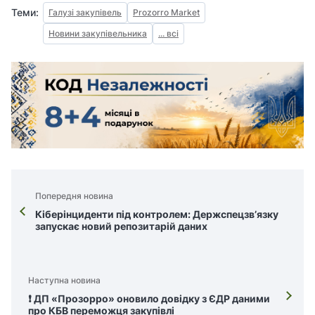
Теми:
Галузі закупівель
Prozorro Market
Новини закупівельника
... всі
Попередня новина
Кіберінциденти під контролем: Держспецзв’язку
запускає новий репозитарій даних
Наступна новина
❗️ ДП «Прозорро» оновило довідку з ЄДР даними
про КБВ переможця закупівлі