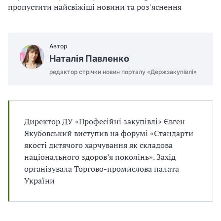
п
и
и
пропустити найсвіжіші новини та роз'яснення
і
п
п
в
р
р
л
а
а
і
в
в
Автор
и
и
Наталія Павленко
л
л
редактор стрічки новин порталу «Держзакупівлі»
а
а
м
м
и
и
в
в
р
р
Директор ДУ «Професійні закупівлі» Євген
а
а
Якубовський виступив на форумі «Стандарти
х
х
якості дитячого харчування як складова
у
у
національного здоров’я поколінь». Захід
в
в
а
а
організувала Торгово-промислова палата
н
н
України
н
н
я
я
П
П
Д
Д