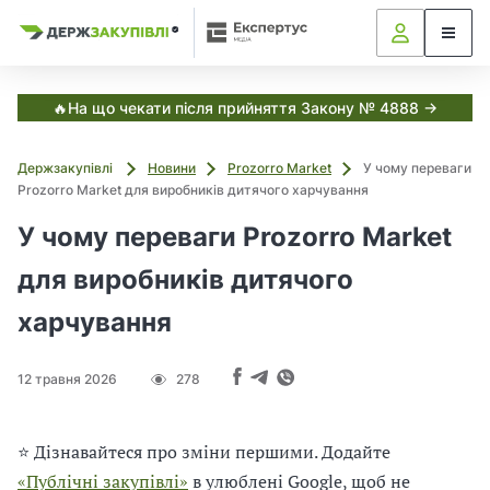
Я
Я
в
к
к
С
з
з
з
и
а
а
с
в
т
к
к
🔥На що чекати після прийняття Закону № 4888 →
е
у
у
м
і
п
п
а
Держзакупівлі
Новини
Prozorro Market
У чому переваги
о
о
Е
т
Prozorro Market для виробників дитячого харчування
к
в
в
с
у
у
і
У чому переваги Prozorro Market
п
в
в
е
а
а
р
для виробників дитячого
,
т
т
т
у
и
и
харчування
с
з
з
Д
а
а
е
н
н
р
12 травня 2026
278
ж
о
о
з
в
в
а
и
и
⭐ Дізнавайтеся про зміни першими. Додайте
к
м
м
у
«Публічні закупівлі»
в улюблені Google, щоб не