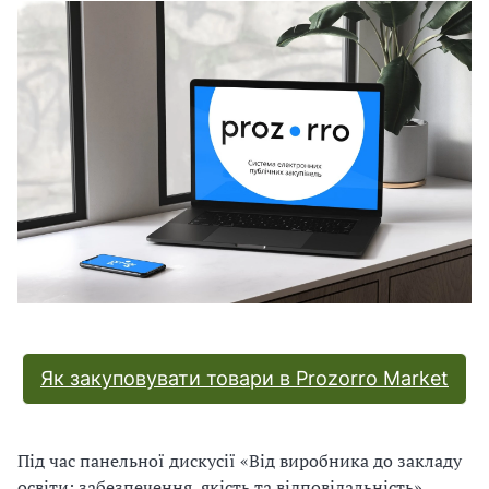
В
В
Як закуповувати товари в Prozorro Market
Під час панельної дискусії «Від виробника до закладу
освіти: забезпечення, якість та відповідальність»