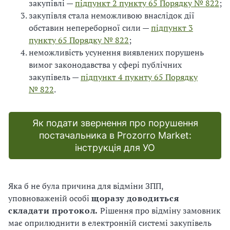
закупівлі —
підпункт 2 пункту 65 Порядку № 822
;
закупівля стала неможливою внаслідок дії
обставин непереборної сили —
підпункт 3
пункту 65 Порядку № 822
;
неможливість усунення виявлених порушень
вимог законодавства у сфері публічних
закупівель —
підпункт 4 пукнту 65 Порядку
№ 822
.
Як подати звернення про порушення
постачальника в Prozorro Market:
інструкція для УО
Яка б не була причина для відміни ЗПП,
уповноваженій особі
щоразу доводиться
складати протокол.
Рішення про відміну замовник
має оприлюднити в електронній системі закупівель