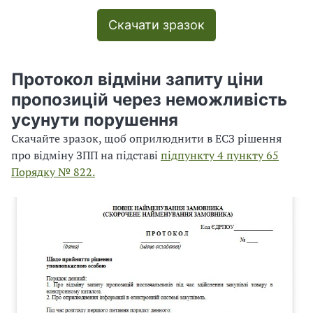
Скачати зразок
Протокол відміни запиту ціни
пропозицій
через неможливість
усунути порушення
Скачайте зразок, щоб оприлюднити в ЕСЗ рішення
про відміну ЗПП на підставі
підпункту 4 пункту 65
Порядку № 822.