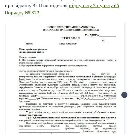
про відміну ЗПП на підставі
підпункту 2 пункту 65
Порядку № 822
.