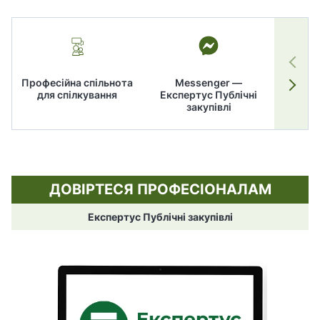
Професійна спільнота
Messenger —
для спілкування
Експертус Публічні
заку
закупівлі
ДОВІРТЕСЯ ПРОФЕСІОНАЛАМ
Експертус Публічні закупівлі