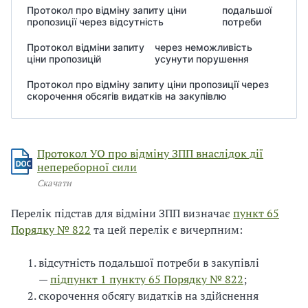
Протокол про відміну запиту ціни
подальшої
В
В
пропозиції через відсутність
потреби
Протокол відміни запиту
через неможливість
ціни пропозицій
усунути порушення
Протокол про відміну запиту ціни пропозиції через
скорочення обсягів видатків на закупівлю
Протокол УО про відміну ЗПП внаслідок дії
непереборної сили
Скачати
Перелік підстав для відміни ЗПП визначає
пункт 65
Порядку № 822
та цей перелік є вичерпним:
відсутність подальшої потреби в закупівлі
—
підпункт 1 пункту 65 Порядку № 822
;
скорочення обсягу видатків на здійснення