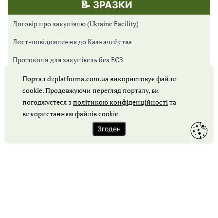
📝 ЗРАЗКИ
Договір про закупівлю (Ukraine Facility)
Лист-повідомлення до Казначейства
Протоколи для закупівель без ЕСЗ
Протоколи для Prozorro Market
Портал dzplatforma.com.ua використовує файли
cookie. Продовжуючи перегляд порталу, ви
Протоколи для відкритих торгів
погоджуєтеся з
політикою конфіденційності
та
використанням файлів cookie
Обґрунтування закупівлі
Згоден
Карта сайту
Контакти