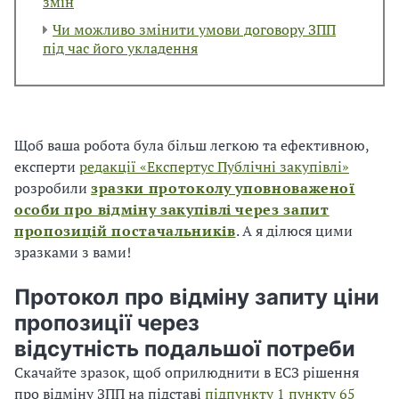
змін
Чи можливо змінити умови договору ЗПП
під час його укладення
Щоб ваша робота була більш легкою та ефективною,
експерти
редакції «Експертус Публічні закупівлі»
розробили
зразки протоколу уповноваженої
особи про відміну закупівлі через запит
пропозицій постачальників
. А я ділюся цими
зразками з вами!
Протокол про відміну запиту ціни
пропозиції через
відсутність
подальшої потреби
Скачайте зразок, щоб оприлюднити в ЕСЗ рішення
про відміну ЗПП на підставі
підпункту 1 пункту 65