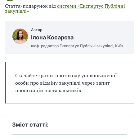
п
и
и
Стаття-подарунок від
системи «Експертус Публічні
і
п
п
закупівлі»
в
р
р
л
а
а
і
в
в
Автор
и
и
Ілона Косарєва
л
л
шеф-редактор Експертус Публічні закупівлі, Київ
а
а
м
м
и
и
в
в
р
р
Скачайте зразок протоколу уповноваженої
а
а
особи про відміну закупівлі через запит
х
х
пропозицій постачальників
у
у
в
в
а
а
н
н
н
н
Зміст статті:
я
я
П
П
Д
Д