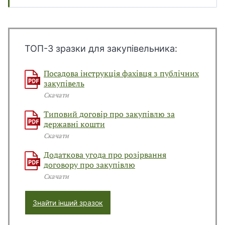
В
В
ТОП-3 зразки для закупівельника:
Посадова інструкція фахівця з публічних
закупівель
Скачати
Типовий договір про закупівлю за
державні кошти
Скачати
Додаткова угода про розірвання
договору про закупівлю
Скачати
Знайти інший зразок