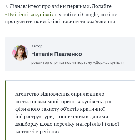
п
и
и
⭐ Дізнавайтеся про зміни першими. Додайте
і
п
п
в
«Публічні закупівлі»
в улюблені Google, щоб не
р
р
л
а
а
пропустити найсвіжіші новини та роз'яснення
і
в
в
и
и
л
л
Автор
а
а
м
м
Наталія Павленко
и
и
редактор стрічки новин порталу «Держзакупівлі»
в
в
р
р
а
а
х
х
у
у
Агентство відновлення оприлюднило
в
в
щотижневий моніторинг закупівель для
а
а
фізичного захисту об’єктів критичної
н
н
інфраструктури, з оновленими даними
н
н
дашборду щодо переліку матеріалів і їхньої
я
я
вартості в регіонах
П
П
Д
Д