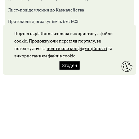
Лист-повідомлення до Казначейства
Протоколи для закупівель без ЕСЗ
Протоколи для Prozorro Market
Портал dzplatforma.com.ua використовує файли
cookie. Продовжуючи перегляд порталу, ви
Протоколи для відкритих торгів
погоджуєтеся з
політикою конфіденційності
та
Обґрунтування закупівлі
використанням файлів cookie
Згоден
Карта сайту
Контакти
Зворотний зв'язок
Співпраця з порталом «Держзакупівлі»