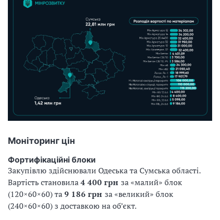
Моніторинг цін
Фортифікаційні блоки
Закупівлю здійснювали Одеська та Сумська області.
Вартість становила
4 400 грн
за «малий» блок
(120×60×60) та
9 186 грн
за «великий» блок
(240×60×60) з доставкою на об’єкт.