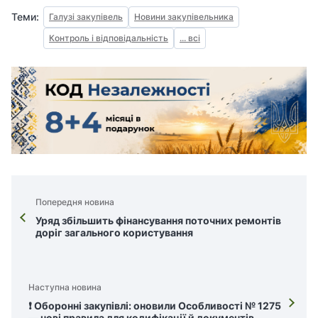
Теми:
Галузі закупівель
Новини закупівельника
Контроль і відповідальність
... всі
Попередня новина
Уряд збільшить фінансування поточних ремонтів
доріг загального користування
Наступна новина
❗️ Оборонні закупівлі: оновили Особливості № 1275
— нові правила для кодифікації й документів