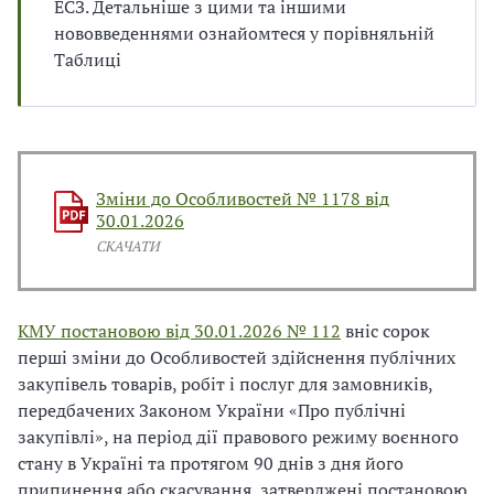
ЕСЗ. Детальніше з цими та іншими
В
В
нововведеннями ознайомтеся у порівняльній
Таблиці
Зміни до Особливостей № 1178 від
30.01.2026
СКАЧАТИ
КМУ постановою від 30.01.2026 № 112
вніс сорок
перші зміни до Особливостей здійснення публічних
закупівель товарів, робіт і послуг для замовників,
передбачених Законом України «Про публічні
закупівлі», на період дії правового режиму воєнного
стану в Україні та протягом 90 днів з дня його
припинення або скасування, затверджені постановою