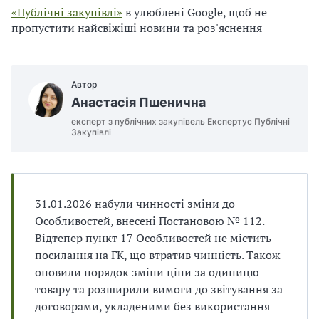
п
и
и
«Публічні закупівлі»
в улюблені Google, щоб не
і
п
п
в
пропустити найсвіжіші новини та роз'яснення
р
р
л
а
а
і
в
в
и
и
Автор
л
л
Анастасія Пшенична
а
а
м
м
експерт з публічних закупівель Експертус Публічні
Закупівлі
и
и
в
в
р
р
а
а
х
х
31.01.2026 набули чинності зміни до
у
у
Особливостей, внесені Постановою № 112.
в
в
Відтепер пункт 17 Особливостей не містить
а
а
посилання на ГК, що втратив чинність. Також
н
н
оновили порядок зміни ціни за одиницю
н
н
я
я
товару та розширили вимоги до звітування за
П
П
договорами, укладеними без використання
Д
Д