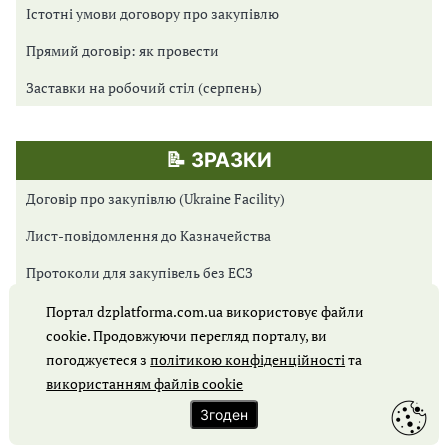
Істотні умови договору про закупівлю
Прямий договір: як провести
Заставки на робочий стіл (серпень)
📝 ЗРАЗКИ
Договір про закупівлю (Ukraine Facility)
Лист-повідомлення до Казначейства
Протоколи для закупівель без ЕСЗ
Протоколи для Prozorro Market
Портал dzplatforma.com.ua використовує файли
cookie. Продовжуючи перегляд порталу, ви
Протоколи для відкритих торгів
погоджуєтеся з
політикою конфіденційності
та
Обґрунтування закупівлі
використанням файлів cookie
Згоден