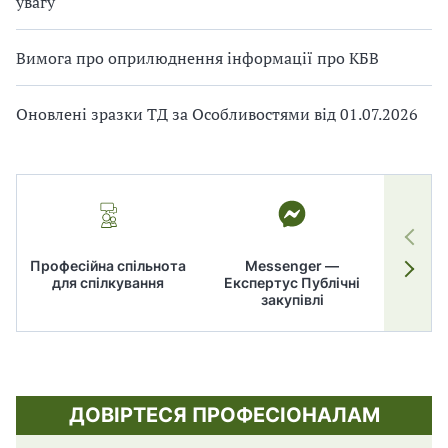
увагу
Вимога про оприлюднення інформації про КБВ
Оновлені зразки ТД за Особливостями від 01.07.2026
Професійна спільнота
Messenger —
для спілкування
Експертус Публічні
заку
закупівлі
ДОВІРТЕСЯ ПРОФЕСІОНАЛАМ