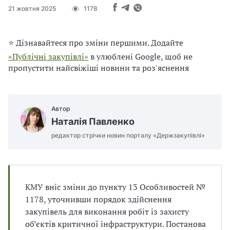
п
и
и
21 жовтня 2025
і
1178
п
п
в
р
р
л
а
а
і
⭐ Дізнавайтеся про зміни першими. Додайте
в
в
и
и
«Публічні закупівлі»
в улюблені Google, щоб не
л
л
пропустити найсвіжіші новини та роз'яснення
а
а
м
м
и
и
в
в
Автор
р
р
Наталія Павленко
а
а
редактор стрічки новин порталу «Держзакупівлі»
х
х
у
у
в
в
а
а
н
н
КМУ вніс зміни до пункту 13 Особливостей №
н
н
1178, уточнивши порядок здійснення
я
я
закупівель для виконання робіт із захисту
П
П
об’єктів критичної інфраструктури. Постанова
Д
Д