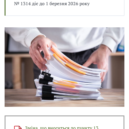
№ 1314 діє до 1 березня 2026 року
В
В
Зміна, що вноситься до пункту 13