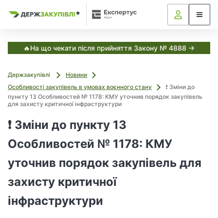
Я
Я
в
к
к
С
з
з
з
и
а
а
с
в
т
к
к
🔥На що чекати після прийняття Закону № 4888 →
е
у
у
м
і
п
п
а
Держзакупівлі
Новини
о
о
Е
т
к
в
в
Особливості закупівель в умовах воєнного стану
❗️ Зміни до
с
у
у
пункту 13 Особливостей № 1178: КМУ уточнив порядок закупівель
і
п
для захисту критичної інфраструктури
в
в
е
а
а
р
,
❗️ Зміни до пункту 13
т
т
т
у
и
и
Особливостей № 1178: КМУ
с
з
з
Д
а
а
уточнив порядок закупівель для
е
н
н
р
ж
о
о
захисту критичної
з
в
в
а
інфраструктури
и
и
к
м
м
у