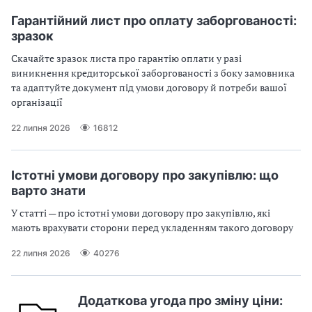
п
и
и
і
п
п
Гарантійний лист про оплату заборгованості:
в
р
р
зразок
л
а
а
і
Скачайте зразок листа про гарантію оплати у разі
в
в
виникнення кредиторської заборгованості з боку замовника
и
и
та адаптуйте документ під умови договору й потреби вашої
л
л
організації
а
а
м
м
22 липня 2026
16812
и
и
в
в
р
р
Істотні умови договору про закупівлю: що
а
а
варто знати
х
х
у
у
У статті — про істотні умови договору про закупівлю, які
в
в
мають врахувати сторони перед укладенням такого договору
а
а
н
н
22 липня 2026
40276
н
н
я
я
П
П
Додаткова угода про зміну ціни:
Д
Д