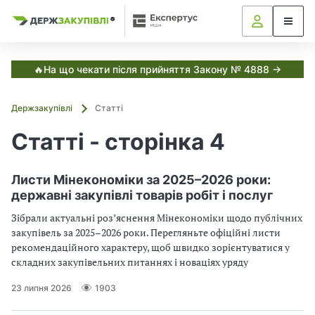
Я
Я
в
к
к
С
з
з
з
и
а
а
с
в
т
к
к
🔥На що чекати після прийняття Закону № 4888 →
е
у
у
м
і
п
п
а
Держзакупівлі
Статті
о
о
Е
т
к
в
в
Статті - сторінка 4
с
у
у
і
п
в
в
е
а
а
р
,
Листи Мінекономіки за 2025–2026 роки:
т
т
т
державні закупівлі товарів робіт і послуг
у
и
и
с
з
з
Зібрали актуальні розʼяснення Мінекономіки щодо публічних
Д
а
а
закупівель за 2025–2026 роки. Перегляньте офіційні листи
е
н
н
р
рекомендаційного характеру, щоб швидко зорієнтуватися у
ж
о
о
складних закупівельних питаннях і новаціях уряду
з
в
в
а
и
и
23 липня 2026
1903
к
м
м
у