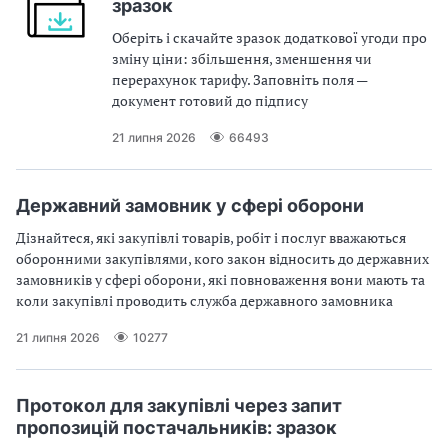
зразок
В
В
Оберіть і скачайте зразок додаткової угоди про
зміну ціни: збільшення, зменшення чи
перерахунок тарифу. Заповніть поля —
документ готовий до підпису
21 липня 2026
66493
Державний замовник у сфері оборони
Дізнайтеся, які закупівлі товарів, робіт і послуг вважаються
оборонними закупівлями, кого закон відносить до державних
замовників у сфері оборони, які повноваження вони мають та
коли закупівлі проводить служба державного замовника
21 липня 2026
10277
Протокол для закупівлі через запит
пропозицій постачальників: зразок