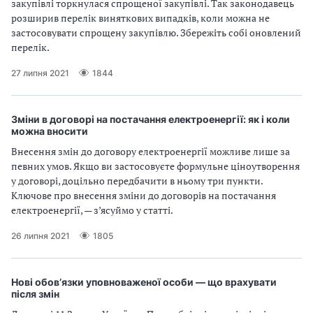
п
и
и
закупівлі торкнулася спрощеної закупівлі. Так законодавець
і
п
п
розширив перелік виняткових випадків, коли можна не
в
р
р
застосовувати спрощену закупівлю. Збережіть собі оновлений
л
а
а
перелік.
і
в
в
27 липня 2021
1844
и
и
л
л
а
а
м
м
Зміни в договорі на постачання електроенергії: як і коли
можна вносити
и
и
в
в
Внесення змін до договору електроенергії можливе лише за
р
р
певних умов. Якщо ви застосовуєте формульне ціноутворення
а
а
у договорі, доцільно передбачити в ньому три пункти.
х
х
Ключове про внесення зміни до договорів на постачання
у
у
електроенергії, — з’ясуймо у статті.
в
в
26 липня 2021
1805
а
а
н
н
н
н
я
я
Нові обов’язки уповноваженої особи — що врахувати
після змін
П
П
Д
Д