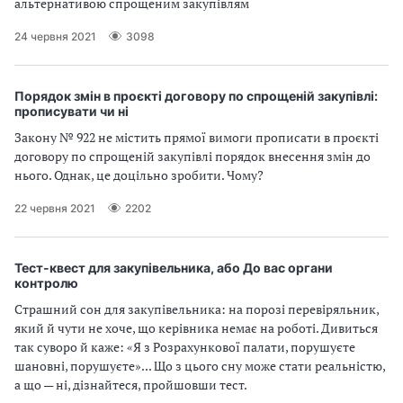
альтернативою спрощеним закупівлям
24 червня 2021
3098
Порядок змін в проєкті договору по спрощеній закупівлі:
прописувати чи ні
Закону № 922 не містить прямої вимоги прописати в проєкті
договору по спрощеній закупівлі порядок внесення змін до
нього. Однак, це доцільно зробити. Чому?
22 червня 2021
2202
Тест-квест для закупівельника, або До вас органи
контролю
Страшний сон для закупівельника: на порозі перевіряльник,
який й чути не хоче, що керівника немає на роботі. Дивиться
так суворо й каже: «Я з Розрахункової палати, порушуєте
шановні, порушуєте»... Що з цього сну може стати реальністю,
а що — ні, дізнайтеся, пройшовши тест.