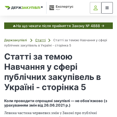
Я
Я
в
к
к
С
з
з
з
и
а
а
с
в
т
к
к
🔥На що чекати після прийняття Закону № 4888 →
е
у
у
м
і
п
п
а
Держзакупівлі
Статті
Статті за темою Навчання у сфері
о
о
Е
т
публічних закупівель в Україні - сторінка 5
к
в
в
с
у
у
Статті за темою
і
п
в
в
е
а
а
Навчання у сфері
р
,
т
т
т
у
и
и
публічних закупівель в
с
з
з
Д
Україні - сторінка 5
а
а
е
н
н
р
ж
о
о
з
Коли проводити спрощені закупівлі — не обов’язково (з
в
в
а
урахуванням змін від 26.06.2021 р.)
и
и
к
м
м
Левина частина червневих змін у Законі про публічні
у