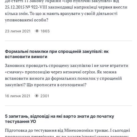
До статті 11 Закону України «Про публічні закупівлі» від
В
В
25.12.2015 № 922-VIII законодавці наприкінці червня внесли
кілька змін. То що ж мають врахувати у своїй діяльності
уповноважені особи?
23 липня 2021
1865
Формальні помилки при спрощеній закупівлі: як
встановити вимоги
Замовник проводить спрощену закупівлю і не хоче втратити
«смачну» пропозицію через незначні огріхи. Як можна
встановити вимоги до формальних помилок у спрощеній
закупівлі? Що прописати в оголошенні?
16 липня 2021
2301
5 запитань, відповіді на які варто знати до початку
тестування УО
Підготовка до тестування від Мінекономіки триває. І сьогодні
пропонуємо перевірити, як ви знаєте істотні умови договору