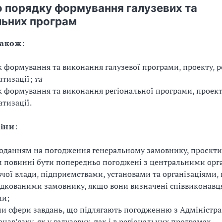
о порядку формування галузевих та
льних програм
також
:
 формування та виконання галузевої програми, проекту, р
атизації;
та
 формування та виконання регіональної програми, проекту
тизації.
міни
:
оданням на погодження генеральному замовнику, проєкти
 повинні бути попередньо погоджені з центральними ор
чої влади, підприємствами, установами та організаціями, 
дкованими замовнику, якщо вони визначені співвиконавц
ми;
и сфери завдань, що підлягають погодженню з Адміністр
цзв’язку, як у галузевих, так і в регіональних програмах.