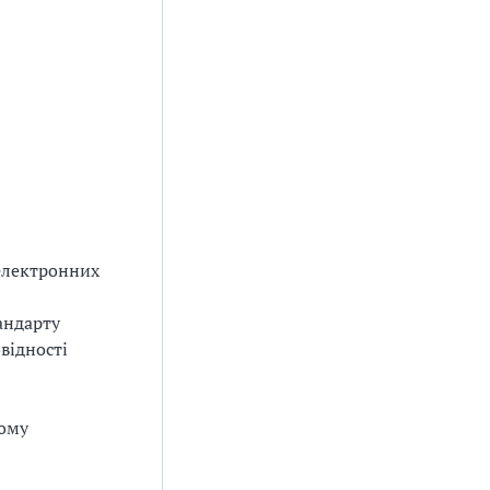
електронних
андарту
відності
кому