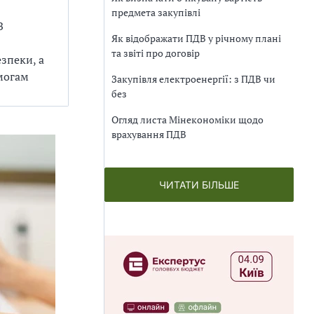
предмета закупівлі
З
Як відображати ПДВ у річному плані
та звіті про договір
езпеки, а
имогам
Закупівля електроенергії: з ПДВ чи
без
Огляд листа Мінекономіки щодо
врахування ПДВ
ЧИТАТИ БІЛЬШЕ