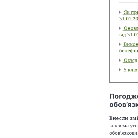
Як при
31.01.2
Оновл
від 31.0
Викон
бенефіц
Огляд 
5 клю
Погодже
обов’яз
Внесли зм
зокрема уто
обов’язкови