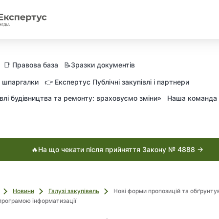
📑 Правова база
📝Зразки документів
а шпаргалки
👉 Експертус Публічні закупівлі і партнери
влі будівництва та ремонту: враховуємо зміни»
Наша команда
🔥На що чекати після прийняття Закону № 4888 →
Новини
Галузі закупівель
Нові форми пропозицій та обґрунту
програмою інформатизації