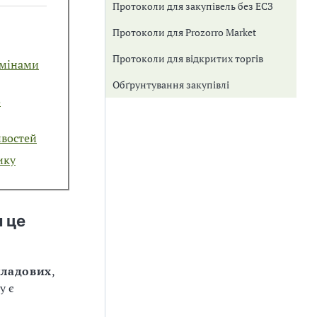
Протоколи для закупівель без ЕСЗ
Протоколи для Prozorro Market
Протоколи для відкритих торгів
змінами
Обґрунтування закупівлі
о
ивостей
ику
 це
кладових
,
у є