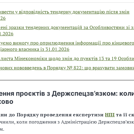
вести у відповідність тендерну документацію після змін
026
ені зразки тендерних документацій за Особливостями зі 
1.2026
уємо вимогу про оприлюднення інформації про кінцевог
іарного власника із 31.01.2026
листа Мінекономіки щодо змін до пунктів 13 та 19 Особл
чових нововведень в Порядку № 822: що врахувати замовн
ння проєктів з Держспецзв’язком: коли
ково
іни до Порядку проведення експертизи
НПІ
та її с
чнили, коли погодження з Адміністрацією Держспецзв’язк
м.