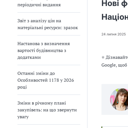
п
и
и
Нові ф
періодичні видання
і
п
п
в
р
р
Націо
л
а
а
і
Звіт з аналізу цін на
в
в
матеріальні ресурси: зразок
и
и
24 липня 2025
л
л
а
а
Настанова з визначення
м
м
вартості будівництва з
и
и
додатками
⭐ Дізнавайт
в
в
Google, щоб
р
р
Останні зміни до
а
а
х
х
Особливостей 1178 у 2026
у
у
році
в
в
а
а
Зміни в річному плані
н
н
н
н
закупівель: на що звернути
я
я
увагу
П
П
Д
Д