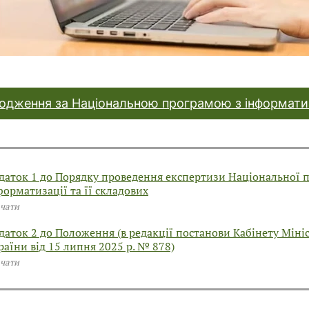
одження за Національною програмою з інформатиз
даток 1 до Порядку проведення експертизи Національної 
форматизації та її складових
чати
даток 2 до Положення (в редакції постанови Кабінету Мініс
раїни від 15 липня 2025 р. № 878)
чати