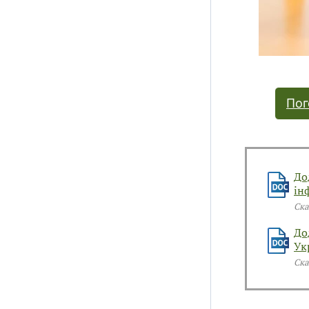
Пог
До
ін
Ска
До
Ук
Ска