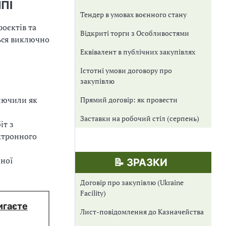
НПІ
Тендер в умовах воєнного стану
оєктів та
Відкриті торги з Особливостями
ться виключно
Еквівалент в публічних закупівлях
Істотні умови договору про
закупівлю
лючили як
Прямий договір: як провести
Заставки на робочий стіл (серпень)
іт з
ектронного
чної
📝 ЗРАЗКИ
Договір про закупівлю (Ukraine
Facility)
игаєте
Лист-повідомлення до Казначейства