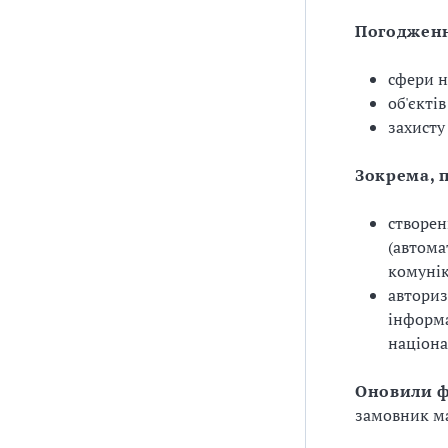
Погодженн
сфери н
об'єкті
захисту
Зокрема, 
створен
(автома
комунік
авториз
інформа
націона
Оновили ф
замовник ма