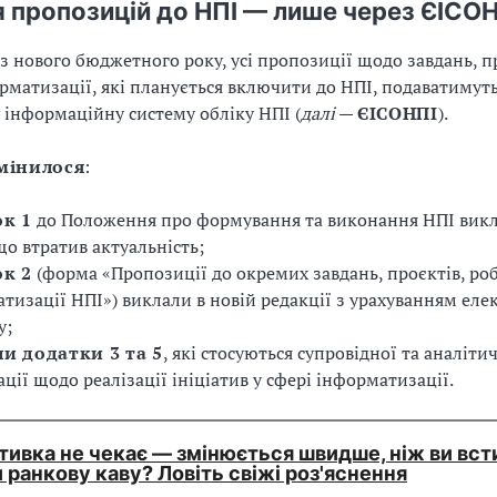
 пропозицій до НПІ — лише через ЄІСО
 нового бюджетного року, усі пропозиції щодо завдань, пр
орматизації, які планується включити до НПІ, подаватиму
 інформаційну систему обліку НПІ (
далі
—
ЄІСОНПІ
).
мінилося
:
к 1
до Положення про формування та виконання НПІ вик
що втратив актуальність;
к 2
(форма «Пропозиції до окремих завдань, проєктів, роб
тизації НПІ») виклали в новій редакції з урахуванням ел
у;
и додатки 3 та 5
, які стосуються супровідної та аналіти
ції щодо реалізації ініціатив у сфері інформатизації.
ивка не чекає — змінюється швидше, ніж ви вст
 ранкову каву? Ловіть свіжі роз'яснення