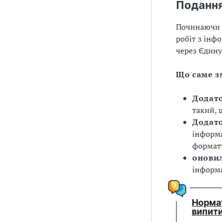
Подання
Починаючи з
робіт з інф
через Єдину
Що саме з
Додато
такий, 
Додато
інформа
формат
оновил
інформа
Нормат
випити