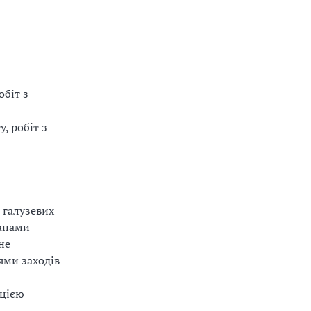
обіт з
, робіт з
 галузевих
ганами
не
ями заходів
ацією