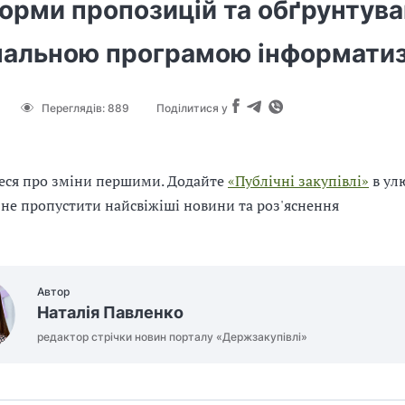
орми пропозицій та обґрунтува
нальною програмою інформатиз
Переглядів:
889
Поділитися у
еся про зміни першими. Додайте
«Публічні закупівлі»
в ул
 не пропустити найсвіжіші новини та роз'яснення
Автор
Наталія Павленко
редактор стрічки новин порталу «Держзакупівлі»