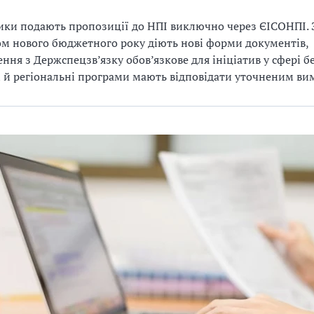
ки подають пропозиції до НПІ виключно через ЄІСОНПІ. 
м нового бюджетного року діють нові форми документів,
ння з Держспецзв’язку обов’язкове для ініціатив у сфері б
і й регіональні програми мають відповідати уточненим в