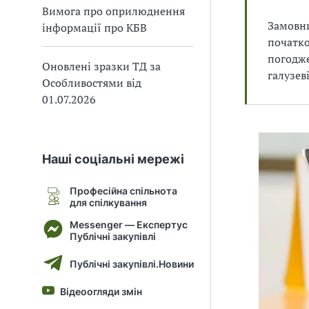
Вимога про оприлюднення
В
В
Замовни
інформації про КБВ
початко
погодже
Оновлені зразки ТД за
галузев
Особливостями від
01.07.2026
Наші соціальні мережі
Професійна спільнота
для спілкування
Messenger — Експертус
Публічні закупівлі
Публічні закупівлі.Новини
Відеоогляди змін