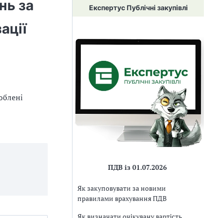
нь за
Експертус Публічні закупівлі
ації
юблені
ПДВ із 01.07.2026
Як закуповувати за новими
правилами врахування ПДВ
Як визначати очікувану вартість