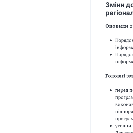
Зміни д
регіона
Оновили 
Порядок
інформ
Порядок
інформа
Головні з
перед п
програм
виконав
підпоря
програ
уточнил
Держспе