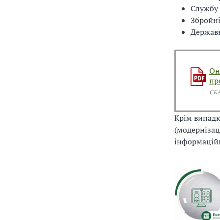
Службу
Збройні
Державн
Он
пр
СК
Крім випадк
(модернізац
інформаційн