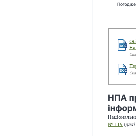
Погоджен
Об
На
Ска
Пе
Ска
НПА п
інфор
Національн
№ 119
(
далі