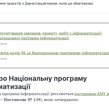
ня проєктів з Держспецзв’язком: коли це обов’язково
грунтування завдання, проекту, робіт з інформатизації
ціональної програми інформатизації
чати
релік кодів ДК за Національною програмою інформатизаці
чати
ро Національну програму
матизації
а програма інформатизації регулюється
постановою КМУ ві
—
Постанова № 119
), якою затверджено: