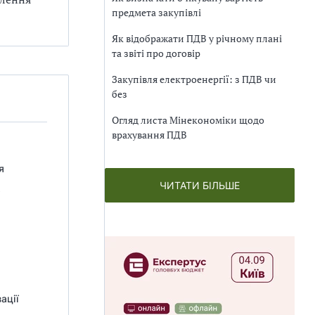
предмета закупівлі
Як відображати ПДВ у річному плані
та звіті про договір
Закупівля електроенергії: з ПДВ чи
без
Огляд листа Мінекономіки щодо
врахування ПДВ
я
ЧИТАТИ БІЛЬШЕ
ації