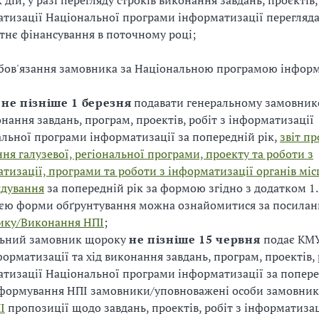
 дій, у разі перегляду строків виконання завдань, проєктів,
тизації Національної програми інформатизації перегляда
тнє фінансування в поточному році;
бов'язання замовника за Національною програмою інформ
у
не пізніше 1 березня
подавати генеральному замовнико
онання завдань, програм, проектів, робіт з інформатизації
льної програми інформатизації за попередній рік,
звіт пр
ня галузевої, регіональної програми, проекту та роботи з
тизації, програми та роботи з інформатизації органів міс
ядування
за попередній рік за формою згідно з додатком 1.
ією форми обґрунтування можна ознайомитися за посила
ику/Виконання НПІ
;
льний замовник щороку
не пізніше 15 червня
подає КМУ
форматизації та хід виконання завдань, програм, проектів, 
тизації Національної програми інформатизації за поперед
 формування НПІ замовники/уповноважені особи замовникі
І
пропозиції щодо завдань, проектів, робіт з інформатиза