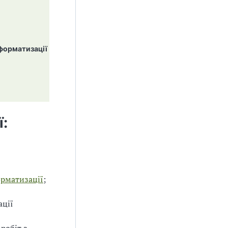
нформатизації
:
орматизації
;
ації