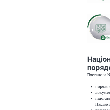
Націон
поряд
Постанова №
порядо
докумен
підстав
Націона