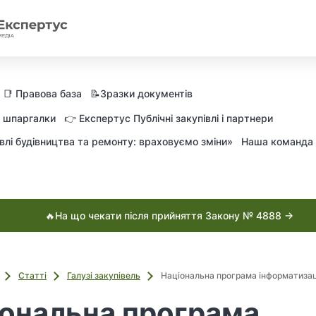
📑 Правова база
📝Зразки документів
а шпаргалки
👉 Експертус Публічні закупівлі і партнери
влі будівництва та ремонту: враховуємо зміни»
Наша команда
🔥На що чекати після прийняття Закону № 4888 →
Статті
Галузі закупівель
Національна програма інформатизац
ональна програма