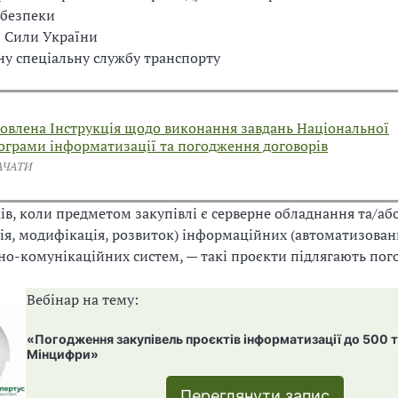
 безпеки
 Сили України
у спеціальну службу транспорту
овлена Інструкція щодо виконання завдань Національної
ограми інформатизації та погодження договорів
АЧАТИ
ів, коли предметом закупівлі є серверне обладнання та/аб
ія, модифікація, розвиток) інформаційних (автоматизован
о-комунікаційних систем, — такі проєкти підлягають по
Вебінар на тему:
«Погодження закупівель проєктів інформатизації до 500 ти
Мінцифри»
Переглянути запис