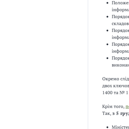
Положе
інформа
Порядок
складов
Порядок
інформа
Порядок
інформа
Порядок
виконан
Окремо слід
двох ключов
1400 та № 1
Крім того,
п
Так,
з 5 гр
Міністе