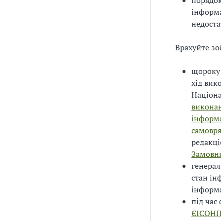
порядок
інформа
недоста
Врахуйте зо
щорок
хід вик
Націона
виконан
інформа
самовр
редакц
Замовн
генера
стан ін
інформа
під час
ЄІСОНП