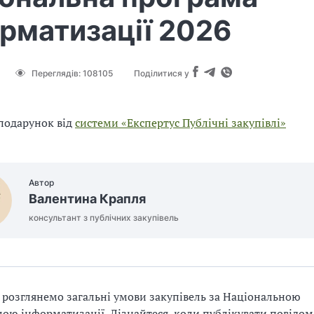
рматизації 2026
Переглядів:
108105
Поділитися у
подарунок від
системи «Експертус Публічні закупівлі»
Автор
Валентина Крапля
консультант з публічних закупівель
і розглянемо загальні умови закупівель за Національною
ою інформатизації. Дізнайтеся, коли публікувати повідо