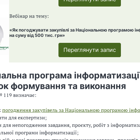
Вебінар на тему:
«Як погоджувати закупівлі за Національною програмою і
на суму від 500 тис. грн»
Переглянути запис
альна програма інформатизації
ок формування та виконання
 119 визначає:
к
погодження закупівель за Національною програмою інф
ти для експертизи;
и для непогодження завдання, проєкту, робіт з інформатиз
льної програми інформатизації;