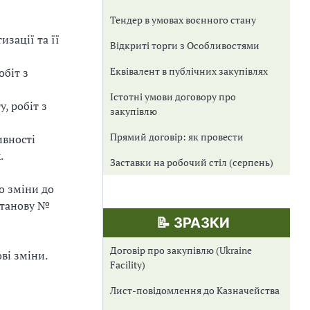
Тендер в умовах воєнного стану
зації та її
Відкриті торги з Особливостями
Еквівалент в публічних закупівлях
обіт з
Істотні умови договору про
, робіт з
закупівлю
Прямий договір: як провести
ивності
.
Заставки на робочий стіл (серпень)
но зміни до
станову №
📝 ЗРАЗКИ
Договір про закупівлю (Ukraine
ві зміни.
Facility)
Лист-повідомлення до Казначейства