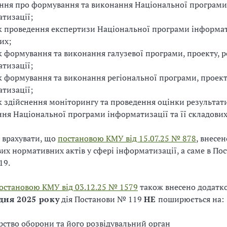
ння про формування та виконання Національної програми
тизації;
 проведення експертизи Національної програми інформати
их;
 формування та виконання галузевої програми, проекту, р
тизації;
 формування та виконання регіональної програми, проекту
тизації;
 здійснення моніторингу та проведення оцінки результат
ня Національної програми інформатизації та її складових
 врахувати, що
постановою КМУ від 15.07.25 № 878
, внесе
их нормативних актів у сфері інформатизації, а саме в По
19.
остановою КМУ від 03.12.25 № 1579
також внесено додатко
удня 2025 року
дія Постанови № 119
НЕ
поширюється на:
рство оборони та його розвідувальний орган