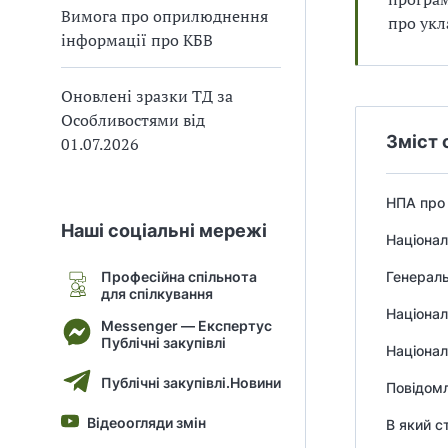
Вимога про оприлюднення
В
В
про укл
інформації про КБВ
Оновлені зразки ТД за
Особливостями від
Зміст 
01.07.2026
НПА про 
Наші соціальні мережі
Націонал
Професійна спільнота
Генераль
для спілкування
Націонал
Messenger — Експертус
Публічні закупівлі
Націонал
Публічні закупівлі.Новини
Повідомл
Відеоогляди змін
В який с