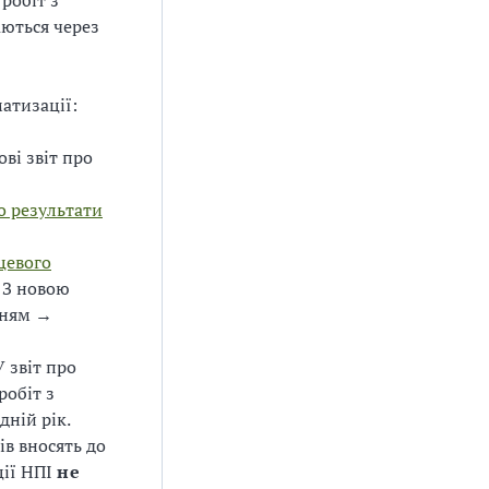
 робіт з
ються через
атизації:
ві звіт про
о результати
цевого
 З новою
нням →
 звіт про
робіт з
ній рік.
в вносять до
ції НПІ
не