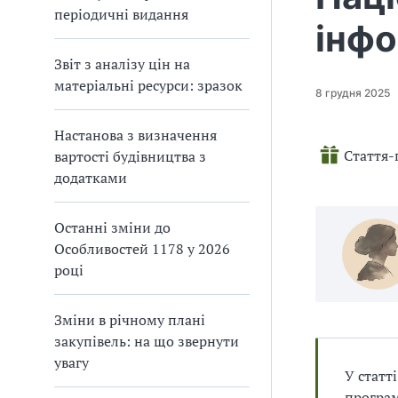
п
и
и
періодичні видання
і
п
п
інфо
в
р
р
л
а
а
і
Звіт з аналізу цін на
в
в
матеріальні ресурси: зразок
8 грудня 2025
и
и
л
л
а
а
Настанова з визначення
м
м
Стаття-
вартості будівництва з
и
и
додатками
в
в
р
р
Останні зміни до
а
а
х
х
Особливостей 1178 у 2026
у
у
році
в
в
а
а
Зміни в річному плані
н
н
н
н
закупівель: на що звернути
я
я
увагу
У статт
П
П
Д
Д
програм