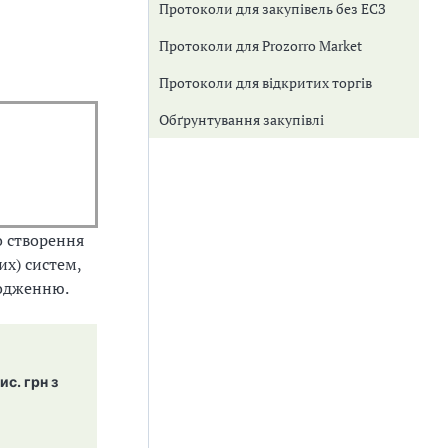
Протоколи для закупівель без ЕСЗ
Протоколи для Prozorro Market
Протоколи для відкритих торгів
Обґрунтування закупівлі
о створення
их) систем,
годженню.
с. грн з