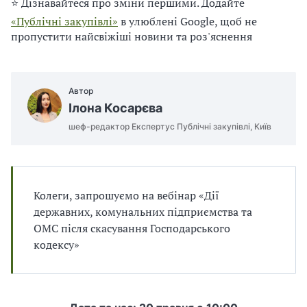
п
⭐ Дізнавайтеся про зміни першими. Додайте
и
и
і
п
п
«Публічні закупівлі»
в улюблені Google, щоб не
в
р
р
пропустити найсвіжіші новини та роз'яснення
л
а
а
і
в
в
и
и
л
л
Автор
а
а
Ілона Косарєва
м
м
шеф-редактор Експертус Публічні закупівлі, Київ
и
и
в
в
р
р
а
а
х
х
Колеги, запрошуємо на вебінар «Дії
у
у
державних, комунальних підприємства та
в
в
ОМС після скасування Господарського
а
а
кодексу»
н
н
н
н
я
я
П
П
Д
Д