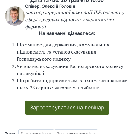
Дата та час: 20 травня о 10:00
В
В
Спікер: Олексій Головін
партнер юридичної компанії ILF, експерт у
сфері трудових відносин у медицині та
фармації
На навчанні дізнаєтеся:
Що змінює для державних, комунальних
підприємств та установ скасування
Господарського кодексу
Чи впливає скасування Господарського кодексу
на закупівлі
Що робити підприємствам та їхнім засновникам
після 28 серпня: алгоритм + таймінг
Зареєструватися на вебінар
Теми:
Галузі закупівель
Проведення закупівлі