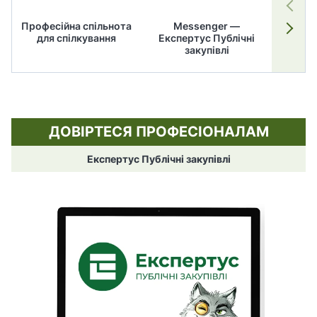
Професійна спільнота
Messenger —
для спілкування
Експертус Публічні
заку
закупівлі
ДОВІРТЕСЯ ПРОФЕСІОНАЛАМ
Експертус Публічні закупівлі