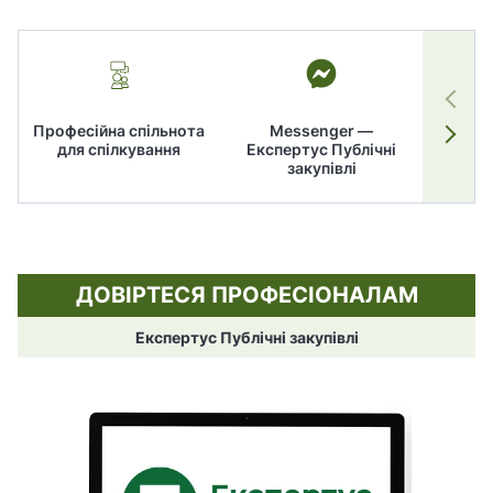
Професійна спільнота
Messenger —
для спілкування
Експертус Публічні
заку
закупівлі
ДОВІРТЕСЯ ПРОФЕСІОНАЛАМ
Експертус Публічні закупівлі