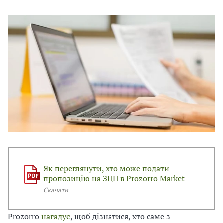
В
В
Як переглянути, хто може подати
пропозицію на ЗЦП в Prozorro Market
Скачати
Prozorro
нагадує
, щоб дізнатися, хто саме з