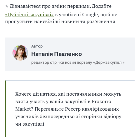
п
и
и
⭐ Дізнавайтеся про зміни першими. Додайте
і
п
п
в
«Публічні закупівлі»
в улюблені Google, щоб не
р
р
л
а
а
пропустити найсвіжіші новини та роз'яснення
і
в
в
и
и
л
л
Автор
а
а
м
м
Наталія Павленко
и
и
редактор стрічки новин порталу «Держзакупівлі»
в
в
р
р
а
а
х
х
у
у
Хочете дізнатися, які постачальники можуть
в
в
взяти участь у вашій закупівлі в Prozorro
а
а
Market? Перегляньте Реєстр кваліфікованих
н
н
учасників безпосередньо зі сторінки відбору
н
н
чи закупівлі
я
я
П
П
Д
Д