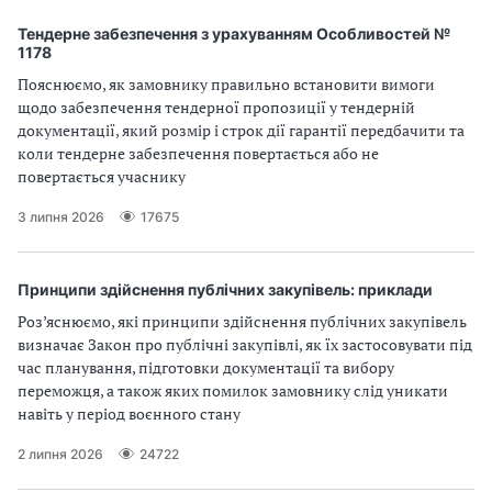
В
В
Тендерне забезпечення з урахуванням Особливостей №
1178
Пояснюємо, як замовнику правильно встановити вимоги
щодо забезпечення тендерної пропозиції у тендерній
документації, який розмір і строк дії гарантії передбачити та
коли тендерне забезпечення повертається або не
повертається учаснику
3 липня 2026
17675
Принципи здійснення публічних закупівель: приклади
Роз’яснюємо, які принципи здійснення публічних закупівель
визначає Закон про публічні закупівлі, як їх застосовувати під
час планування, підготовки документації та вибору
переможця, а також яких помилок замовнику слід уникати
навіть у період воєнного стану
2 липня 2026
24722