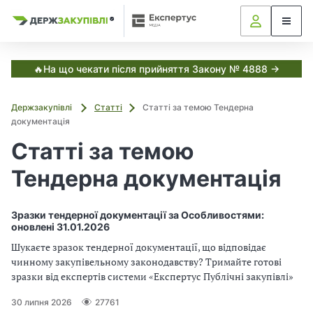
Я
Я
в
к
к
С
з
з
з
и
а
а
с
в
т
к
к
🔥На що чекати після прийняття Закону № 4888 →
е
у
у
м
і
п
п
а
Держзакупівлі
Статті
Статті за темою Тендерна
о
о
Е
т
документація
к
в
в
с
у
у
Статті за темою
і
п
в
в
е
а
а
Тендерна документація
р
,
т
т
т
у
и
и
с
з
з
Зразки тендерної документації за Особливостями:
Д
а
а
оновлені 31.01.2026
е
н
н
р
Шукаєте зразок тендерної документації, що відповідає
ж
о
о
чинному закупівельному законодавству? Тримайте готові
з
в
в
зразки від експертів системи «Експертус Публічні закупівлі»
а
и
и
к
м
м
у
30 липня 2026
27761