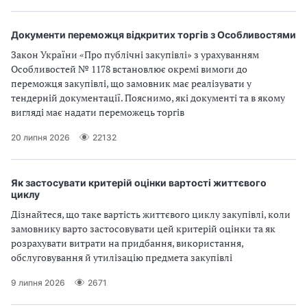
п
и
и
і
п
п
в
р
р
Документи переможця відкритих торгів з Особливостями
л
а
а
і
Закон України «Про публічні закупівлі» з урахуванням
в
в
Особливостей № 1178 встановлює окремі вимоги до
и
и
переможця закупівлі, що замовник має реалізувати у
л
л
тендерній документації. Пояснимо, які документі та в якому
а
а
вигляді має надати переможець торгів
м
м
и
и
20 липня 2026
22132
в
в
р
р
а
а
Як застосувати критерій оцінки вартості життєвого
х
х
циклу
у
у
Дізнайтеся, що таке вартість життєвого циклу закупівлі, коли
в
в
замовнику варто застосовувати цей критерій оцінки та як
а
а
розрахувати витрати на придбання, використання,
н
н
обслуговування й утилізацію предмета закупівлі
н
н
я
я
9 липня 2026
2671
П
П
Д
Д