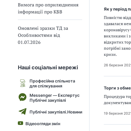
Вимога про оприлюднення
В
В
Як у період 
інформації про КБВ
Повністю відд
здавалася нем
Оновлені зразки ТД за
коронавірусу
Особливостями від
викликами і 
01.07.2026
відкритих тор
потрібні замо
кризи.
26 березня 202
Наші соціальні мережі
Професійна спільнота
для спілкування
Торги з обм
Messenger — Експертус
Процедура тор
Публічні закупівлі
документуванн
Публічні закупівлі.Новини
19 березня 202
Відеоогляди змін