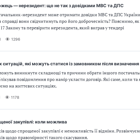
жець — нерезидент: що не так з довідками МВС та ДПС
тачальник-нерезидент може отримати довідки МВС та ДПС України
и справді вони свідчитимуть про його доброчесність? Пояснимо, я
 17 Закону та перевірити нерезидента, який виграв у тендері
1
1296
 ситуацій, які можуть статися із замовником після визначенн
можуть виникнути складнощі та причини обрати іншого постачальн
лікував повідомлення про намір укласти договір. Які саме, коли та 
ємо на життєвих ситуаціях.
1
1178
щеної закупівлі: коли можлива
ів щодо спрощеної закупівлі є неможливість її відміни. Розвінчує
ів щодо правомірності такого скасування.