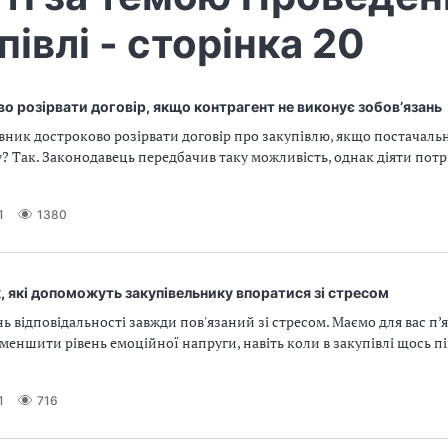
півлі - сторінка 20
о розірвати договір, якщо контрагент не виконує зобов’язань
вник достроково розірвати договір про закупівлю, якщо постачаль
? Так. Законодавець передбачив таку можливість, однак діяти потрі
1
1380
, які допоможуть закупівельнику впоратися зі стресом
ь відповідальності завжди пов'язаний зі стресом. Маємо для вас п’я
еншити рівень емоційної напруги, навіть коли в закупівлі щось пі
1
716