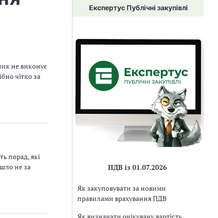
Експертус Публічні закупівлі
ник не виконує
бно чітко за
ть порад, які
шло не за
ПДВ із 01.07.2026
Як закуповувати за новими
правилами врахування ПДВ
Як визначати очікувану вартість