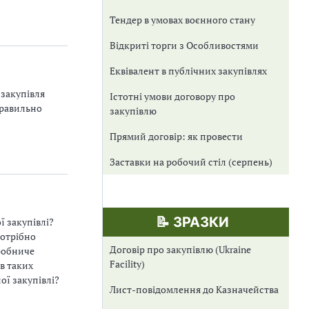
Тендер в умовах воєнного стану
Відкриті торги з Особливостями
Еквівалент в публічних закупівлях
 закупівля
Істотні умови договору про
правильно
закупівлю
Прямий договір: як провести
Заставки на робочий стіл (серпень)
📝 ЗРАЗКИ
 закупівлі?
потрібно
Договір про закупівлю (Ukraine
иробниче
Facility)
в таких
ої закупівлі?
Лист-повідомлення до Казначейства