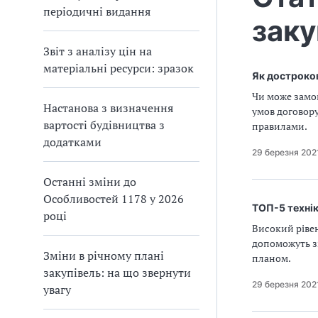
п
и
и
періодичні видання
і
п
п
заку
в
р
р
л
а
а
і
Звіт з аналізу цін на
в
в
матеріальні ресурси: зразок
Як достроков
и
и
л
л
Чи може замо
а
а
Настанова з визначення
умов договору
м
м
вартості будівництва з
правилами.
и
и
додатками
в
в
29 березня 202
р
р
Останні зміни до
а
а
х
х
Особливостей 1178 у 2026
ТОП-5 технік
у
у
році
в
в
Високий рівен
а
а
допоможуть зм
Зміни в річному плані
н
н
планом.
н
н
закупівель: на що звернути
29 березня 202
я
я
увагу
П
П
Д
Д