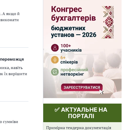
. А якщо й
к виконати
я переможця
ика, навіть
як їх вирішити
✅ АКТУАЛЬНЕ НА
ПОРТАЛІ
мо сумніви
Примірна тендерна документація