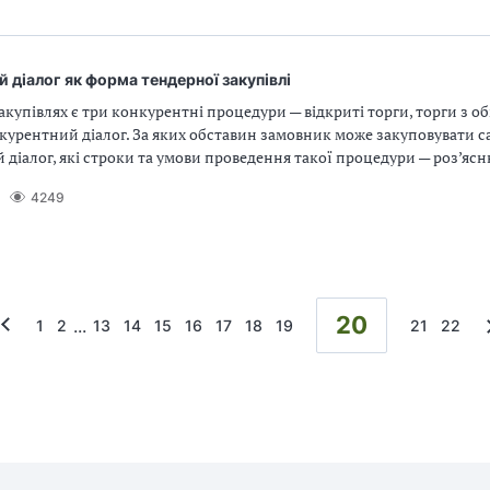
 діалог як форма тендерної закупівлі
акупівлях є три конкурентні процедури — відкриті торги, торги з 
курентний діалог. За яких обставин замовник може закуповувати с
діалог, які строки та умови проведення такої процедури — роз’ясню
4249
20
...
1
2
13
14
15
16
17
18
19
21
22