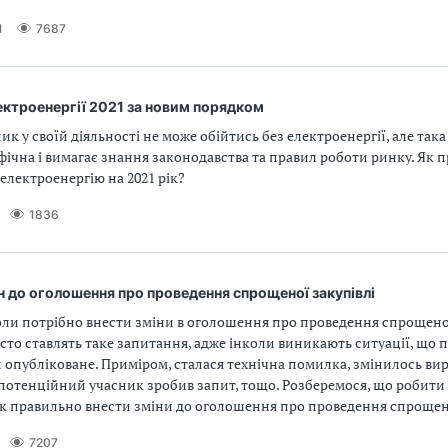
1
7687
ектроенергії 2021 за новим порядком
к у своїй діяльності не може обійтись без електроенергії, але така
ічна і вимагає знання законодавства та правил роботи ринку. Як 
електроенергію на 2021 рік?
1836
н до оголошення про проведення спрощеної закупівлі
оли потрібно внести зміни в оголошення про проведення спрощеної
то ставлять таке запитання, адже інколи виникають ситуації, що 
 опубліковане. Приміром, сталася технічна помилка, змінилось в
потенційний учасник зробив запит, тощо. Розберемося, що робити 
як правильно внести зміни до оголошення про проведення спрощен
7207