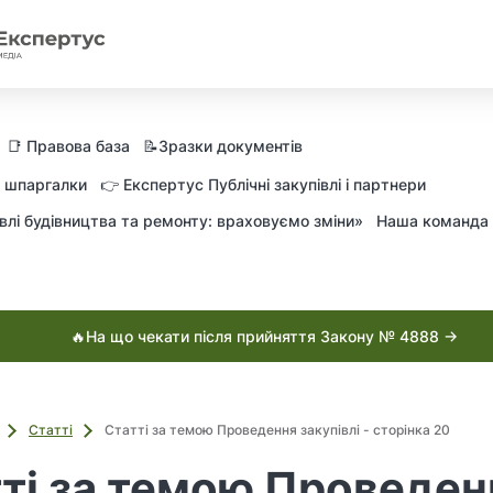
📑 Правова база
📝Зразки документів
а шпаргалки
👉 Експертус Публічні закупівлі і партнери
влі будівництва та ремонту: враховуємо зміни»
Наша команда
🔥На що чекати після прийняття Закону № 4888 →
Статті
Статті за темою Проведення закупівлі - сторінка 20
ті за темою Проведен