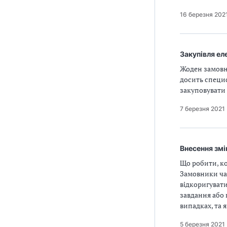
16 березня 202
Закупівля ел
Жоден замовни
досить специф
закуповувати 
7 березня 2021
Внесення змі
Що робити, к
Замовники час
відкоригувати
завдання або 
випадках, та 
5 березня 2021