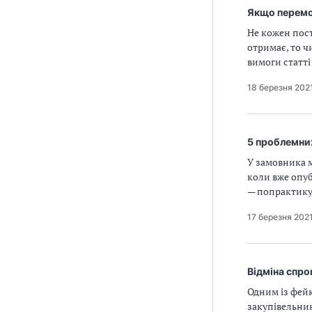
Якщо перемо
Не кожен пос
отримає, то ч
вимоги статті
18 березня 202
5 проблемних
У замовника 
коли вже опуб
— попрактику
17 березня 202
Відміна спро
Одним із фейк
закупівельник