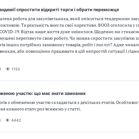
пандемії спростити відкриті торги і обрати переможця
алена робота для закупівельника, який опікується тендерними зак
ожливою. Та реальність внесла свої корективи. ВООЗ оголосила у с
 COVID-19. Відтак наше життя дуже змінилося. Щоденно ми стикаєм
змушені переглянути свою роботу. Чи можна спростити закупівлю 
гів інших потрібних замовнику товарів, робіт і послуг? Адже чимал
вникам, аби повноцінно працювати в цій непростій ситуації і гідно
1
1153
еженою участю: що має знати замовник
гів з обмеженою участю складається з декількох етапів. Особливост
я кожного етапу роз’яснюємо у статті.
1
4442