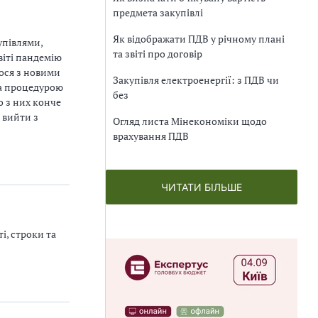
предмета закупівлі
Як відображати ПДВ у річному плані
упівлями,
та звіті про договір
віті пандемію
ося з новими
Закупівля електроенергії: з ПДВ чи
за процедурою
без
о з них конче
 вийти з
Огляд листа Мінекономіки щодо
врахування ПДВ
ЧИТАТИ БІЛЬШЕ
і, строки та