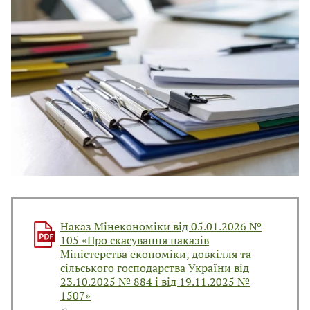
В
В
Наказ Мінекономіки від 05.01.2026 №
105 «Про скасування наказів
Міністерства економіки, довкілля та
сільського господарства України від
23.10.2025 № 884 і від 19.11.2025 №
1507»