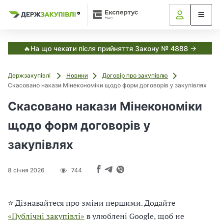
Я
Я
в
к
к
С
з
з
з
и
а
а
с
в
т
к
к
🔥На що чекати після прийняття Закону № 4888 →
е
у
у
м
і
п
п
а
Держзакупівлі
Новини
Договір про закупівлю
о
о
Е
т
Скасовано накази Мінекономіки щодо форм договорів у закупівлях
к
в
в
с
у
у
і
Скасовано накази Мінекономіки
п
в
в
е
а
а
р
щодо форм договорів у
,
т
т
т
у
и
и
закупівлях
с
з
з
Д
а
а
е
н
н
р
8 січня 2026
744
ж
о
о
з
в
в
а
и
и
⭐ Дізнавайтеся про зміни першими. Додайте
к
м
м
у
«Публічні закупівлі»
в улюблені Google, щоб не