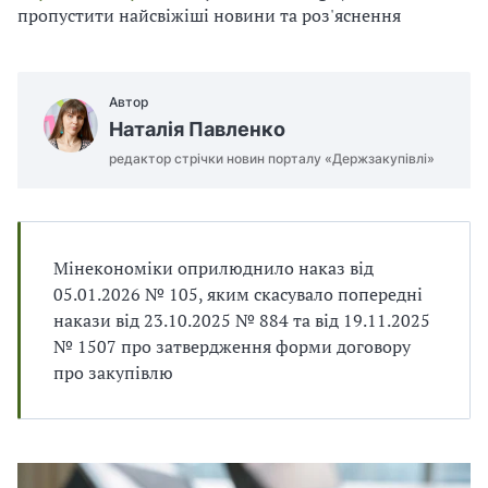
п
и
и
пропустити найсвіжіші новини та роз'яснення
і
п
п
в
р
р
л
а
а
і
в
в
Автор
и
и
Наталія Павленко
л
л
редактор стрічки новин порталу «Держзакупівлі»
а
а
м
м
и
и
в
в
р
р
Мінекономіки оприлюднило наказ від
а
а
05.01.2026 № 105, яким скасувало попередні
х
х
накази від 23.10.2025 № 884 та від 19.11.2025
у
у
№ 1507 про затвердження форми договору
в
в
а
а
про закупівлю
н
н
н
н
я
я
П
П
Д
Д