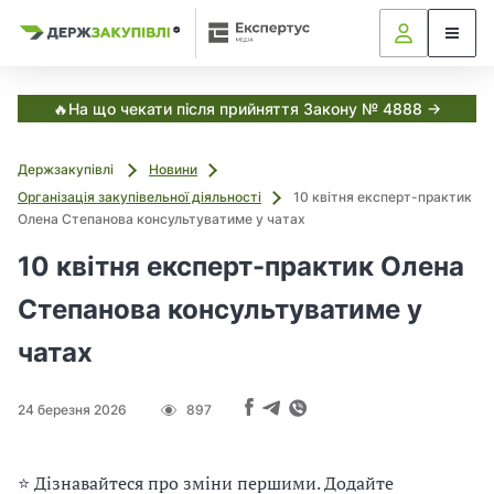
Я
Я
в
к
к
С
з
з
з
и
а
а
с
в
т
к
к
🔥На що чекати після прийняття Закону № 4888 →
е
у
у
м
і
п
п
а
Держзакупівлі
Новини
о
о
Е
т
к
в
в
Організація закупівельної діяльності
10 квітня експерт-практик
с
у
у
Олена Степанова консультуватиме у чатах
і
п
в
в
е
10 квітня експерт-практик Олена
а
а
р
,
т
т
т
Степанова консультуватиме у
у
и
и
с
з
з
Д
чатах
а
а
е
н
н
р
ж
о
о
24 березня 2026
897
з
в
в
а
и
и
к
м
м
у
⭐ Дізнавайтеся про зміни першими. Додайте