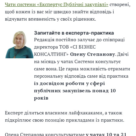
Чати системи «Експертус Публічні закупівлі»
створені,
В
В
щоб кожен із вас міг швидко знайти відповідь і
відчувати впевненість у своїх рішеннях.
Запитайте в експерта-практика
Редакція постійно залучає до співпраці
директора ТОВ «СІ БІЗНЕС
КОНСАЛТИНГ»
Олену Степанову
. Двічі
на місяць у чатах Системи консультує
саме вона. Це гарна можливість отримати
персональну відповідь саме від практика
із досвідом роботи у сфері
публічних закупівель понад 10
років
Експерт ділиться власними лайфхакаками, а також
підкріплює свою позицію прикладами із практики.
Олена Степанова консультуватиме
у чатах 10 та 21