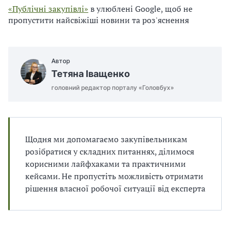
п
и
и
«Публічні закупівлі»
в улюблені Google, щоб не
і
п
п
в
пропустити найсвіжіші новини та роз'яснення
р
р
л
а
а
і
в
в
и
и
Автор
л
л
Тетяна Іващенко
а
а
м
м
головний редактор порталу «Головбух»
и
и
в
в
р
р
а
а
Щодня ми допомагаємо закупівельникам
х
х
розібратися у складних питаннях, ділимося
у
у
корисними лайфхаками та практичними
в
в
а
а
кейсами. Не пропустіть можливість отримати
н
н
рішення власної робочої ситуації від експерта
н
н
я
я
П
П
Д
Д