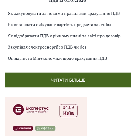
ПДВ із 01.07.2026
Як закуповувати за новими правилами врахування ПДВ
Як визначати очікувану вартість предмета закупівлі
Як відображати ПДВ у річному плані та звіті про договір
Закупівля електроенергії: з ПДВ чи без
Огляд листа Мінекономіки щодо врахування ПДВ
ЧИТАТИ БІЛЬШЕ