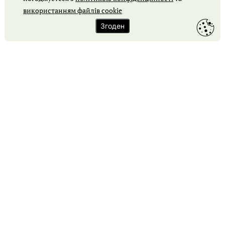
Обґрунтування закупівлі
використанням файлів cookie
Згоден
Карта сайту
Контакти
Зворотний зв'язок
Співпраця з порталом «Держзакупівлі»
Правила cookie
Політика конфіденційності
© Держзакупівлі, 2026. Усі права захищено