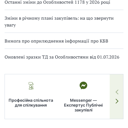
Останні зміни до Особливостей 1178 у 2026 році
Зміни в річному плані закупівель: на що звернути
увагу
Вимога про оприлюднення інформації про КБВ
Оновлені зразки ТД за Особливостями від 01.07.2026
Професійна спільнота
Messenger —
для спілкування
Експертус Публічні
заку
закупівлі