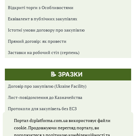
Відкриті торги з Особливостями
Еквівалент в публічних закупівлях
Істотні умови договору про закупівлю
Прямий договір: як провести
Заставки на робочий стіл (серпень)
📝 ЗРАЗКИ
Договір про закупівлю (Ukraine Facility)
Лист-повідомлення до Казначейства
Протоколи для закупівель без ЕСЗ
Протоколи для Prozorro Market
Портал dzplatforma.com.ua використовує файли
cookie. Продовжуючи перегляд порталу, ви
Протоколи для відкритих торгів
погоджуєтеся з
політикою конфіденційності
та