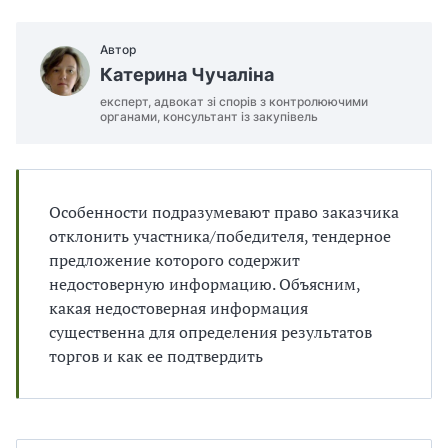
п
и
и
і
п
п
в
р
р
Автор
л
а
а
і
Катерина Чучаліна
в
в
експерт, адвокат зі спорів з контролюючими
и
и
органами, консультант із закупівель
л
л
а
а
м
м
и
и
Особенности подразумевают право заказчика
в
в
р
р
отклонить участника/победителя, тендерное
а
а
предложение которого содержит
х
х
недостоверную информацию. Объясним,
у
у
какая недостоверная информация
в
в
существенна для определения результатов
а
а
торгов и как ее подтвердить
н
н
н
н
я
я
П
П
Д
Д