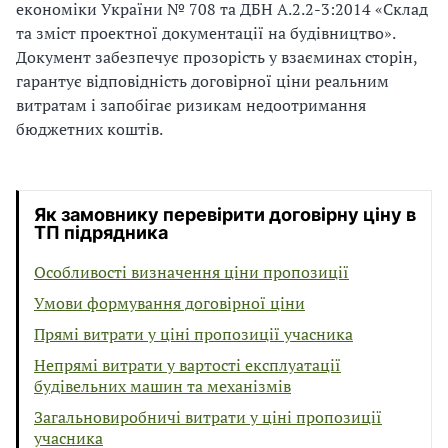
економіки України № 708 та ДБН А.2.2-3:2014 «Склад
та зміст проектної документації на будівництво».
Документ забезпечує прозорість у взаєминах сторін,
гарантує відповідність договірної ціни реальним
витратам і запобігає ризикам недоотримання
бюджетних коштів.
Як замовнику перевірити договірну ціну в
ТП підрядника
Особливості визначення ціни пропозиції
Умови формування договірної ціни
Прямі витрати у ціні пропозиції учасника
Непрямі витрати у вартості експлуатації
будівельних машин та механізмів
Загальновиробничі витрати у ціні пропозиції
учасника