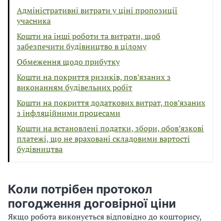
Адміністративні витрати у ціні пропозиції
учасника
Кошти на інші роботи та витрати, щоб
забезпечити будівництво в цілому
Обмеження щодо прибутку
Кошти на покриття ризиків, пов’язаних з
виконанням будівельних робіт
Кошти на покриття додаткових витрат, пов’язаних
з інфляційними процесами
Кошти на встановлені податки, збори, обов’язкові
платежі, що не враховані складовими вартості
будівництва
Коли потрібен протокол
погодження договірної ціни
Якщо робота виконується відповідно до кошторису,