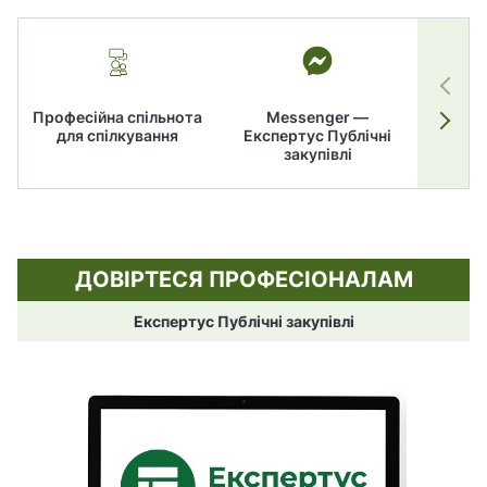
Професійна спільнота
Messenger —
для спілкування
Експертус Публічні
заку
закупівлі
ДОВІРТЕСЯ ПРОФЕСІОНАЛАМ
Експертус Публічні закупівлі