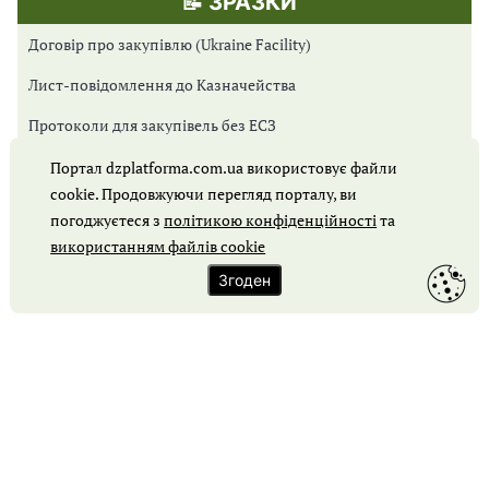
📝 ЗРАЗКИ
Договір про закупівлю (Ukraine Facility)
Лист-повідомлення до Казначейства
Протоколи для закупівель без ЕСЗ
Протоколи для Prozorro Market
Портал dzplatforma.com.ua використовує файли
cookie. Продовжуючи перегляд порталу, ви
Протоколи для відкритих торгів
погоджуєтеся з
політикою конфіденційності
та
Обґрунтування закупівлі
використанням файлів cookie
Згоден
Карта сайту
Контакти