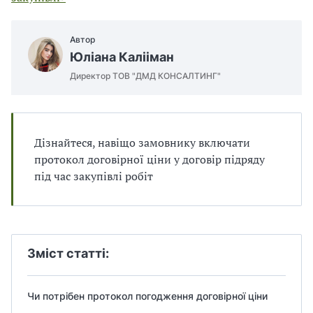
п
и
и
і
п
п
в
р
р
л
Автор
а
а
і
Юліана Калііман
в
в
и
и
Директор ТОВ "ДМД КОНСАЛТИНГ"
л
л
а
а
м
м
и
и
Дізнайтеся, навіщо замовнику включати
в
в
протокол договірної ціни у договір підряду
р
р
під час закупівлі робіт
а
а
х
х
у
у
в
в
а
а
н
н
Зміст статті:
н
н
я
я
П
П
Чи потрібен протокол погодження договірної ціни
Д
Д