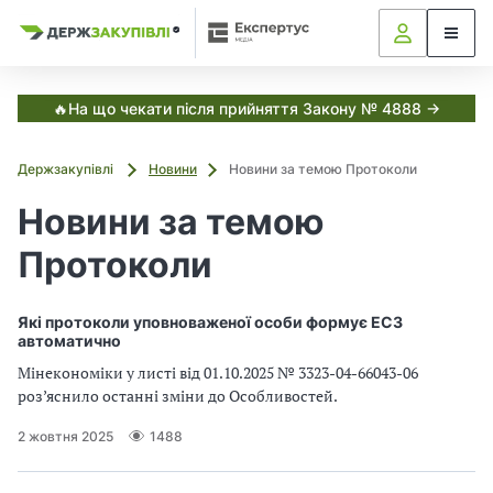
Я
Я
в
к
к
С
з
з
з
и
а
а
с
в
т
к
к
🔥На що чекати після прийняття Закону № 4888 →
е
у
у
м
і
п
п
а
Держзакупівлі
Новини
Новини за темою Протоколи
о
о
Е
т
к
в
в
Новини за темою
с
у
у
і
п
в
в
е
Протоколи
а
а
р
,
т
т
т
у
и
и
Які протоколи уповноваженої особи формує ЕСЗ
с
з
з
автоматично
Д
а
а
е
Мінекономіки у листі від 01.10.2025 № 3323-04-66043-06
н
н
р
роз’яснило останні зміни до Особливостей.
ж
о
о
з
в
в
2 жовтня 2025
1488
а
и
и
к
м
м
у