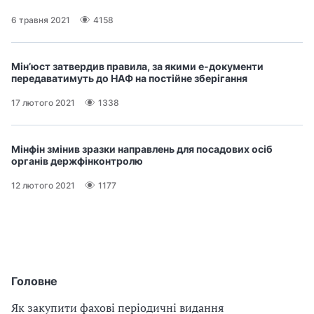
В
В
6 травня 2021
4158
Мін’юст затвердив правила, за якими е-документи
передаватимуть до НАФ на постійне зберігання
17 лютого 2021
1338
Мінфін змінив зразки направлень для посадових осіб
органів держфінконтролю
12 лютого 2021
1177
Головне
Як закупити фахові періодичні видання