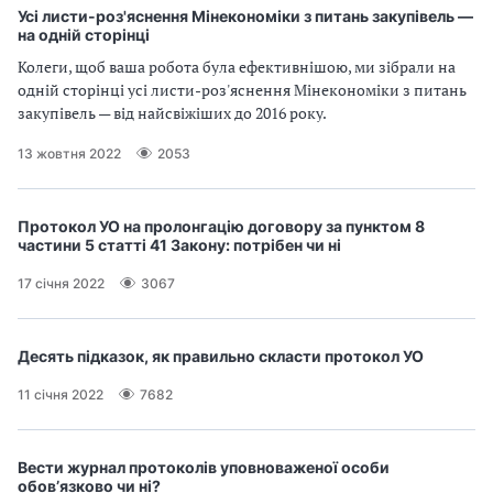
п
и
и
Усі листи-роз'яснення Мінекономіки з питань закупівель —
і
п
п
на одній сторінці
в
р
р
л
Колеги, щоб ваша робота була ефективнішою, ми зібрали на
а
а
і
одній сторінці усі листи-роз'яснення Мінекономіки з питань
в
в
закупівель — від найсвіжіших до 2016 року.
и
и
л
л
13 жовтня 2022
2053
а
а
м
м
и
и
Протокол УО на пролонгацію договору за пунктом 8
в
в
частини 5 статті 41 Закону: потрібен чи ні
р
р
а
а
17 січня 2022
3067
х
х
у
у
в
в
Десять підказок, як правильно скласти протокол УО
а
а
11 січня 2022
7682
н
н
н
н
я
я
П
П
Вести журнал протоколів уповноваженої особи
обов’язково чи ні?
Д
Д