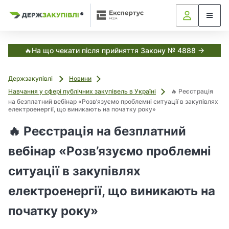
Я
Я
в
к
к
С
з
з
з
и
а
а
с
в
т
к
к
🔥На що чекати після прийняття Закону № 4888 →
е
у
у
м
і
п
п
а
Держзакупівлі
Новини
о
о
Е
т
к
в
в
Навчання у сфері публічних закупівель в Україні
🔥 Реєстрація
с
у
у
на безплатний вебінар «Розв’язуємо проблемні ситуації в закупівлях
і
п
електроенергії, що виникають на початку року»
в
в
е
а
а
р
,
🔥 Реєстрація на безплатний
т
т
т
у
и
и
вебінар «Розв’язуємо проблемні
с
з
з
Д
а
а
ситуації в закупівлях
е
н
н
р
ж
о
о
електроенергії, що виникають на
з
в
в
а
початку року»
и
и
к
м
м
у