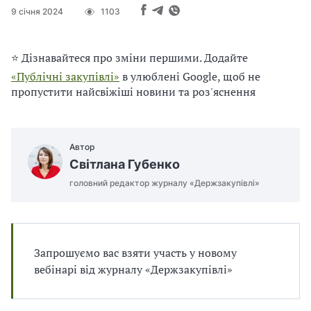
п
и
и
9 січня 2024
і
1103
п
п
в
р
р
л
а
а
і
⭐ Дізнавайтеся про зміни першими. Додайте
в
в
и
и
«Публічні закупівлі»
в улюблені Google, щоб не
л
л
пропустити найсвіжіші новини та роз'яснення
а
а
м
м
и
и
в
в
Автор
р
р
Світлана Губенко
а
а
головний редактор журналу «Держзакупівлі»
х
х
у
у
в
в
а
а
н
н
Запрошуємо вас взяти участь у новому
н
н
вебінарі від журналу «Держзакупівлі»
я
я
П
П
Д
Д