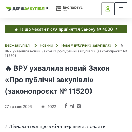
Я
Я
в
к
к
С
з
з
з
и
а
а
с
в
т
к
к
🔥На що чекати після прийняття Закону № 4888 →
е
у
у
м
і
п
п
а
Держзакупівлі
Новини
Нове у публічних закупівлях
🔥
о
о
Е
т
ВРУ ухвалила новий Закон «Про публічні закупівлі» (законопроєкт №
к
в
в
11520)
с
у
у
і
п
в
в
🔥 ВРУ ухвалила новий Закон
е
а
а
р
,
т
т
т
«Про публічні закупівлі»
у
и
и
с
з
з
(законопроєкт № 11520)
Д
а
а
е
н
н
р
27 травня 2026
1022
ж
о
о
з
в
в
а
и
и
к
⭐ Дізнавайтеся про зміни першими. Додайте
м
м
у