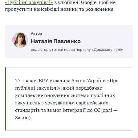
п
и
и
«Публічні закупівлі»
в улюблені Google, щоб не
і
п
п
пропустити найсвіжіші новини та роз'яснення
в
р
р
л
а
а
і
в
в
и
и
Автор
л
л
Наталія Павленко
а
а
редактор стрічки новин порталу «Держзакупівлі»
м
м
и
и
в
в
р
р
а
а
27 травня ВРУ ухвалила Закон України «Про
х
х
публічні закупівлі», який передбачає
у
у
комплексне оновлення системи публічних
в
в
закупівель з урахуванням європейських
а
а
стандартів та вимог інтеграції до ЄС (далі —
н
н
Закон)
н
н
я
я
П
П
Д
Д