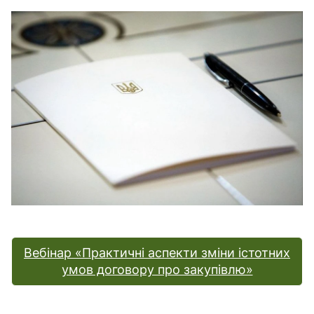
В
В
Вебінар «Практичні аспекти зміни істотних
умов договору про закупівлю»