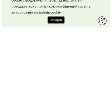
cookie. Продовжуючи перегляд порталу, ви
Протоколи для відкритих торгів
погоджуєтеся з
політикою конфіденційності
та
використанням файлів cookie
Обґрунтування закупівлі
Згоден
Карта сайту
Контакти
Зворотний зв'язок
Співпраця з порталом «Держзакупівлі»
Правила cookie
Політика конфіденційності
© Держзакупівлі, 2026. Усі права захищено