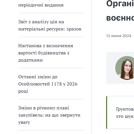
п
и
и
Органі
періодичні видання
і
п
п
в
р
р
воєнно
л
а
а
і
Звіт з аналізу цін на
в
в
матеріальні ресурси: зразок
и
и
12 липня 2024
л
л
а
а
Настанова з визначення
м
м
вартості будівництва з
и
и
додатками
в
в
р
р
Останні зміни до
а
а
х
х
Особливостей 1178 у 2026
у
у
році
в
в
а
а
Зміни в річному плані
н
н
Ґрунтов
н
н
закупівель: на що звернути
хто шук
я
я
увагу
П
П
Д
Д