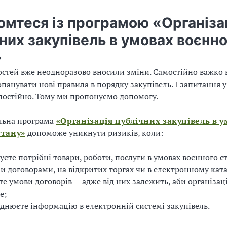
омтеся із програмою «Організа
них закупівель в умовах воєнно
»
стей вже неодноразово вносили зміни. Самостійно важко 
 опанувати нові правила в порядку закупівель. І запитання 
остійно. Тому ми пропонуємо допомогу.
льна програма
«Організація публічних закупівель в 
стану»
допоможе уникнути ризиків, коли:
уєте потрібні товари, роботи, послуги в умовах воєнного с
 договорами, на відкритих торгах чи в електронному ката
е умови договорів — адже від них залежить, аби організац
е;
нюєте інформацію в електронній системі закупівель.