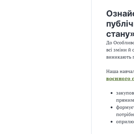
Ознай
публіч
стану
До Особливо
всі зміни й
виникають п
Наша навча
воєнного 
закупов
прямими
формуєт
потрібн
оприлюд