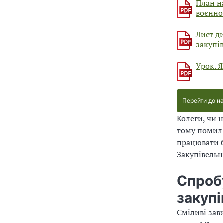
План н
воєнно
Лист д
закупі
Урок. 
Перейти до н
Колеги, чи 
тому помиля
працювати б
Закупівельн
Спроб
закупі
Сміливі зав