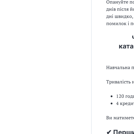
Опануйте по
днів після 
дні швидко,
помилок і п
ката
Навчальна пр
Тривалість 
120 год
4 креди
Ви матимете
✔ Перш