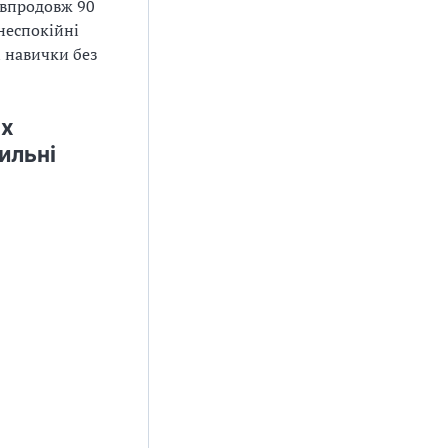
 впродовж 90
 неспокійні
і навички без
ах
ильні