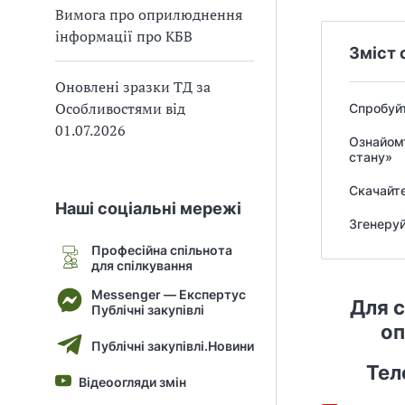
Вимога про оприлюднення
В
В
інформації про КБВ
Зміст 
Оновлені зразки ТД за
Особливостями від
Спробуйт
01.07.2026
Ознайомт
стану»
Скачайте
Наші соціальні мережі
Згенеруй
Професійна спільнота
для спілкування
Messenger — Експертус
Для с
Публічні закупівлі
оп
Публічні закупівлі.Новини
Тел
Відеоогляди змін