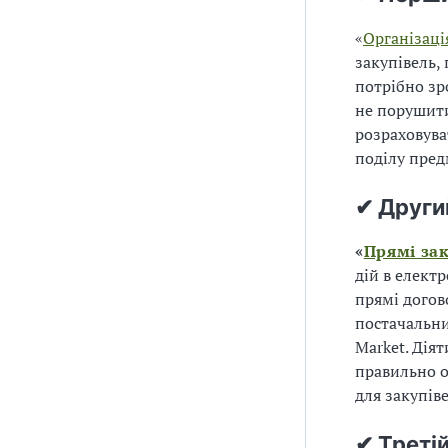
«
Організаці
закупівель, 
потрібно зр
не порушити
розраховува
поділу пред
✔ Други
«
Прямі зак
дій в елект
прямі догов
постачальни
Market. Дія
правильно 
для закупіве
✔ Треті