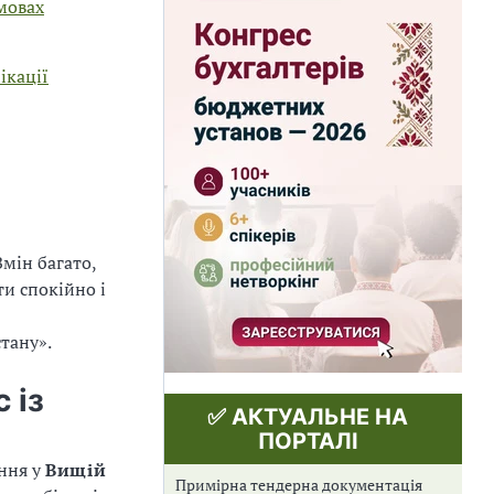
мовах
ікації
мін багато,
и спокійно і
стану
».
 із
✅ АКТУАЛЬНЕ НА
ПОРТАЛІ
ання у
Вищій
Примірна тендерна документація