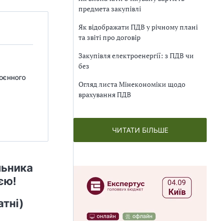
предмета закупівлі
Як відображати ПДВ у річному плані
та звіті про договір
Закупівля електроенергії: з ПДВ чи
без
воєнного
Огляд листа Мінекономіки щодо
врахування ПДВ
ЧИТАТИ БІЛЬШЕ
льника
єю!
тні)️