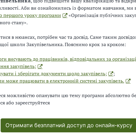
упівельника
, щоб підвищити вашу кваліфікацію та відкри
жливості. Аби ви ознайомились із форматом навчання, ми 
до першого уроку програми
«Організація публічних закуп
ного стану».
тися в нюансах, потрібен час та досвід. Саме таким досвідо
щої школи Закупівельника. Пояснимо крок за кроком:
оги висувають до працівників, відповідальних за організац
ння закупівель;
увати і зберігати документи щодо закупівель;
;
оли може працювати в електронній системі закупівель.
еся можливістю опанувати цю тему програми абсолютно б
ся або зареєструйтеся
Отримати безплатний доступ до онлайн-курсу