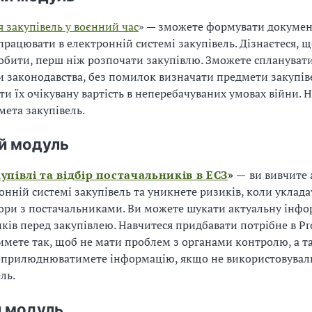
я закупівель у воєнний час
» — зможете формувати докуме
працювати в електронній системі закупівель. Дізнаєтеся, що
обити, перш ніж розпочати закупівлю. Зможете спланувати 
 законодавства, без помилок визначати предмети закупів
ти їх очікувану вартість в неперебачуваних умовах війни. 
мета закупівель.
й модуль
упівлі та відбір постачальників в ЕСЗ
» —
ви вивчите
ронній системі закупівель та уникнете ризиків, коли уклад
ори з постачальниками. Ви можете шукати актуальну інф
ків перед закупівлею. Навчитеся придбавати потрібне в Pr
тимете так, щоб не мати проблем з органами контролю, а т
оприлюднюватимете інформацію, якщо не використовувал
ль.
й модуль