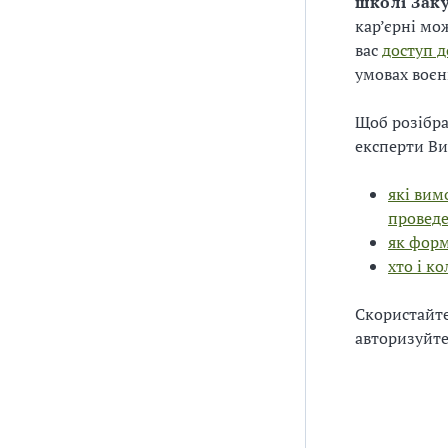
школі Зак
кар’єрні мо
вас
доступ 
умовах воєн
Щоб розібра
експерти Ви
які вим
проведе
як форм
хто і к
Скористайт
авторизуйте