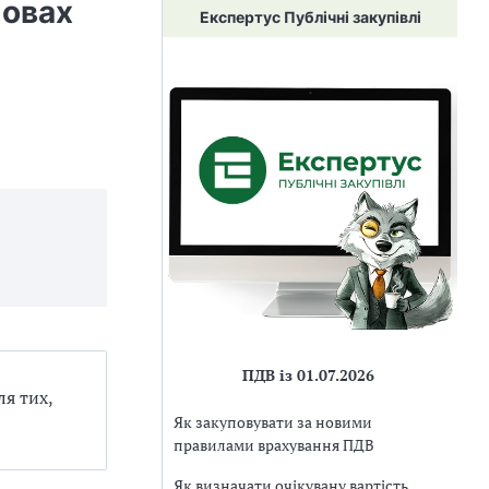
мовах
Експертус Публічні закупівлі
ПДВ із 01.07.2026
ля тих,
Як закуповувати за новими
правилами врахування ПДВ
Як визначати очікувану вартість