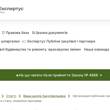
📑 Правова база
📝Зразки документів
а шпаргалки
👉 Експертус Публічні закупівлі і партнери
влі будівництва та ремонту: враховуємо зміни»
Наша команда
🔥На що чекати після прийняття Закону № 4888 →
Статті
Вища школа Закупівельника
Організація публічних за
о стану: оновлена програма