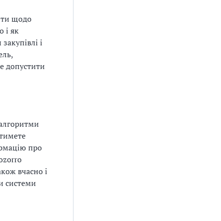
нти щодо
 і як
закупівлі і
ель,
Не допустити
 алгоритми
атимете
ормацію про
ozorro
акож вчасно і
и системи