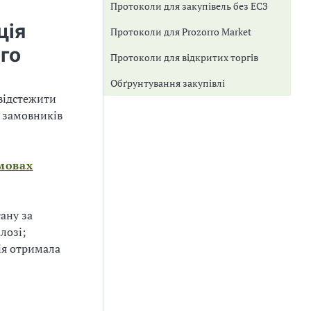
Протоколи для закупівель без ЕСЗ
ція
Протоколи для Prozorro Market
го
Протоколи для відкритих торгів
Обґрунтування закупівлі
відстежити
у замовників
умовах
тану за
лозі;
ія отримала