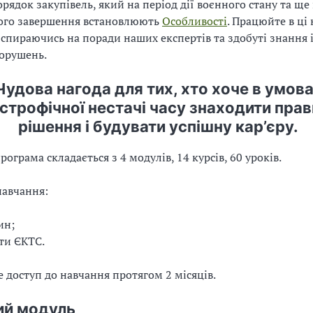
рядок закупівель, який на період дії воєнного стану та ще
його завершення встановлюють
Особливості
. Працюйте в ці
 спираючись на поради наших експертів та здобуті знання 
орушень.
Чудова нагода для тих, хто хоче в умов
строфічної нестачі часу знаходити прав
рішення і будувати успішну кар’єру.
ограма складається з 4 модулів, 14 курсів, 60 уроків.
навчання:
ин;
ти ЄКТС.
 доступ до навчання протягом 2 місяців.
ий модуль