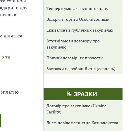
ти собі нові
відкрили для
Тендер в умовах воєнного стану
івель в
Відкриті торги з Особливостями
Еквівалент в публічних закупівлях
м діляться
Істотні умови договору про
закупівлю
ію та
Прямий договір: як провести
Заставки на робочий стіл (серпень)
езплатно —
📝 ЗРАЗКИ
Договір про закупівлю (Ukraine
Facility)
Лист-повідомлення до Казначейства