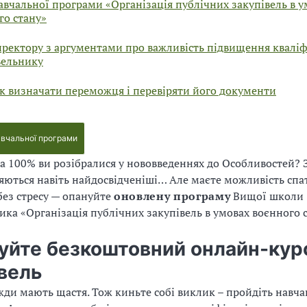
авчальної програми «Організація публічних закупівель в у
го стану»
иректору з аргументами про важливість підвищення кваліф
вельнику
Як визначати переможця і перевіряти його документи
авчальної програми
на 100% ви розібралися у нововведеннях до Особливостей? З
ються навіть найдосвідченіші… Але маєте можливість спат
ез стресу — опануйте
оновлену програму
Вищої школи
ика «
Організація публічних закупівель в умовах воєнного 
уйте безкоштовний онлайн-курс
вель
жди мають щастя. Тож киньте собі виклик – пройдіть навч