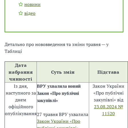
в
новини
а
відео
л
и
л
а
Детально про нововведення та зміни травня — у
З
Таблиці
а
к
Дата
о
набрання
Суть змін
Підстава
н
чинності
У
Із дня,
Закон України
к
ВРУ ухвалила новий
наступного за
«Про публічні
р
Закон «Про публічні
днем
закупівлі» від
а
закупівлі»
офіційного
23.08.2024 №
ї
опублікування
11520
н
27 травня ВРУ ухвалила
и
Закон України «Про
«