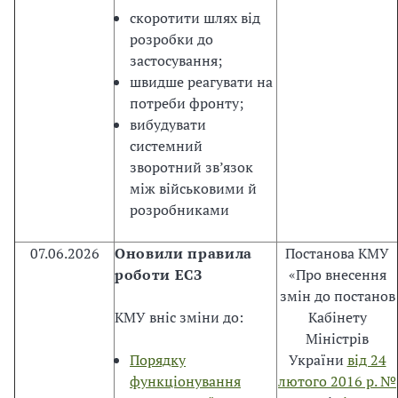
п
скоротити шлях від
о
розробки до
к
застосування;
л
швидше реагувати на
и
потреби фронту;
к
вибудувати
а
системний
н
зворотний зв’язок
и
між військовими й
й
розробниками
:
·
07.06.2026
Оновили правила
Постанова КМУ
с
роботи ЕСЗ
«Про внесення
т
змін до постанов
а
КМУ вніс зміни до:
Кабінету
т
Міністрів
и
Порядку
України
від 24
д
функціонування
лютого 2016 р. №
і