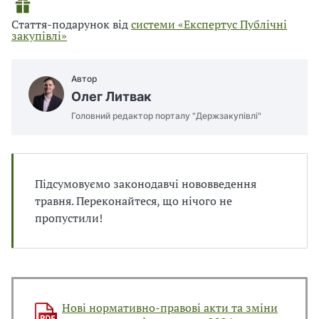
п
и
и
і
о
п
п
Стаття-подарунок від
системи «Експертус Публічні
в
н
р
р
закупівлі»
л
а
а
«
і
в
в
П
и
и
Автор
р
л
л
Олег Литвак
о
а
а
п
Головний редактор порталу "Держзакупівлі"
м
м
у
и
и
б
в
в
р
р
л
а
а
Підсумовуємо законодавчі нововведення
і
х
х
травня. Переконайтеся, що нічого не
ч
у
у
пропустили!
н
в
в
і
а
а
з
н
н
а
н
н
я
я
к
П
П
у
Нові нормативно-правові акти та зміни
Д
Д