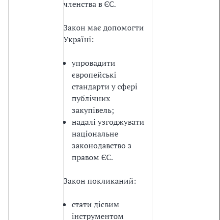
л
членства в ЄС.
і
»
Закон має допомогти
,
Україні:
я
к
упровадити
и
європейські
й
стандарти у сфері
п
публічних
е
закупівель;
р
надалі узгоджувати
е
національне
д
законодавство з
б
правом ЄС.
а
ч
Закон покликаний:
а
є
стати дієвим
к
інструментом