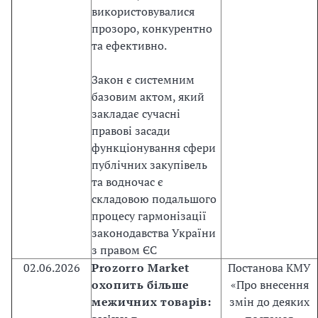
є
використовувалися
в
прозоро, конкурентно
р
та ефективно.
о
п
Закон є системним
е
базовим актом, який
й
закладає сучасні
с
правові засади
ь
функціонування сфери
к
публічних закупівель
и
та водночас є
х
складовою подальшого
с
процесу гармонізації
т
законодавства України
а
з правом ЄС
н
02.06.2026
Prozorro Market
Постанова КМУ
д
охопить більше
«Про внесення
а
межичних товарів:
змін до деяких
р