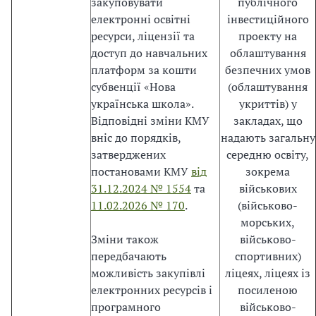
закуповувати
публічного
е
електронні освітні
інвестиційного
н
ресурси, ліцензії та
проекту на
с
доступ до навчальних
облаштування
т
платформ за кошти
безпечних умов
в
субвенції «Нова
(облаштування
а
українська школа».
укриттів) у
в
Відповідні зміни КМУ
закладах, що
Є
вніс до порядків,
надають загальну
С
затверджених
середню освіту,
.
постановами КМУ
від
зокрема
З
31.12.2024 № 1554
та
військових
а
11.02.2026 № 170
.
(військово-
к
морських,
о
Зміни також
військово-
н
передбачають
спортивних)
м
можливість закупівлі
ліцеях, ліцеях із
а
електронних ресурсів і
посиленою
є
програмного
військово-