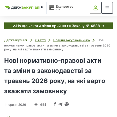
Я
Я
в
В
к
к
Р
С
з
з
з
и
У
а
а
с
у
в
т
к
к
🔥На що чекати після прийняття Закону № 4888 →
х
е
у
у
м
і
в
п
п
а
Держзакупівлі
Статті
Новини закупівельника
Нові
а
о
о
Е
т
нормативно-правові акти та зміни в законодавстві за травень 2026
к
в
в
л
року, на які варто зважати замовнику
с
у
у
и
і
п
в
в
Нові нормативно-правові акти
л
е
а
а
р
,
а
т
т
т
та зміни в законодавстві за
н
у
и
и
с
о
з
з
травень 2026 року, на які варто
Д
в
а
а
е
зважати замовнику
н
н
р
и
ж
о
о
й
з
в
в
З
а
1 червня 2026
654
и
и
к
а
м
м
у
к