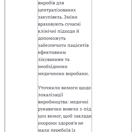
і
виробів для
ї
централізованих
д
закупівель. Зміни
о
враховують сучасні
Є
клінічні підходи й
С
допоможуть
(
забезпечити пацієнтів
з
ефективним
а
лікуванням та
к
необхідними
о
медичними виробами.
н
о
Уточнили вимоги щодо
п
локалізації
р
виробництва: медичні
о
рукавички вивели з-під
є
цих вимог, щоб заклади
к
охорони здоров’я не
т
мали перебоїв із