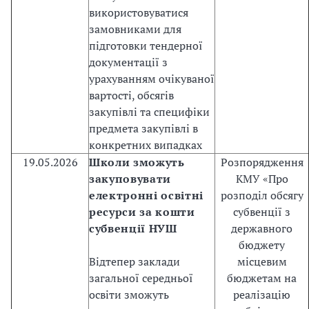
д
використовуватися
о
замовниками для
н
підготовки тендерної
а
документації з
б
урахуванням очікуваної
у
вартості, обсягів
т
закупівлі та специфіки
т
предмета закупівлі в
я
конкретних випадках
У
19.05.2026
Школи зможуть
Розпорядження
к
закуповувати
КМУ «Про
р
електронні освітні
розподіл обсягу
а
ресурси за кошти
субвенції з
ї
субвенції НУШ
державного
н
бюджету
о
Відтепер заклади
місцевим
ю
загальної середньої
бюджетам на
ч
освіти зможуть
реалізацію
л