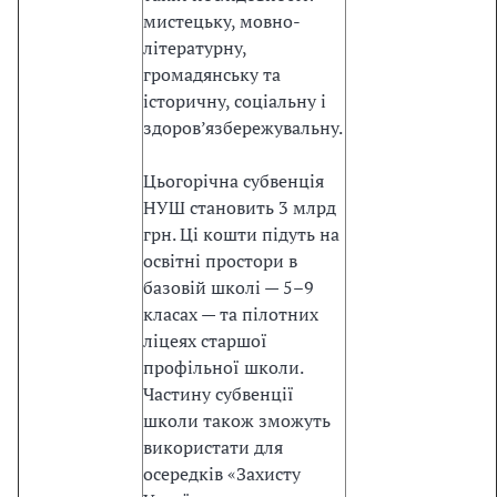
п
мистецьку, мовно-
р
літературну,
о
громадянську та
в
історичну, соціальну і
а
здоров’язбережувальну.
д
и
Цьогорічна субвенція
т
НУШ становить 3 млрд
и
грн. Ці кошти підуть на
є
освітні простори в
в
базовій школі — 5–9
р
класах — та пілотних
о
ліцеях старшої
п
профільної школи.
е
Частину субвенції
й
школи також зможуть
с
використати для
ь
осередків «Захисту
к