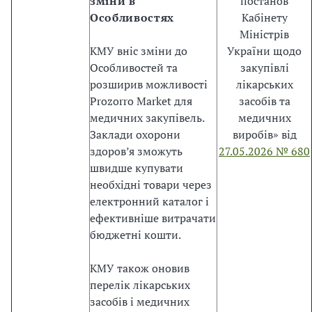
зміни в
постанов
т
Особливостях
Кабінету
і
Міністрів
в
КМУ вніс зміни до
України щодо
т
Особливостей та
закупівлі
а
розширив можливості
лікарських
в
Prozorro Market для
засобів та
и
медичних закупівель.
медичних
м
Заклади охорони
виробів» від
о
здоров’я зможуть
27.05.2026 № 680
г
швидше купувати
і
необхідні товари через
н
електронний каталог і
т
ефективніше витрачати
е
бюджетні кошти.
г
р
КМУ також оновив
а
перелік лікарських
ц
засобів і медичних