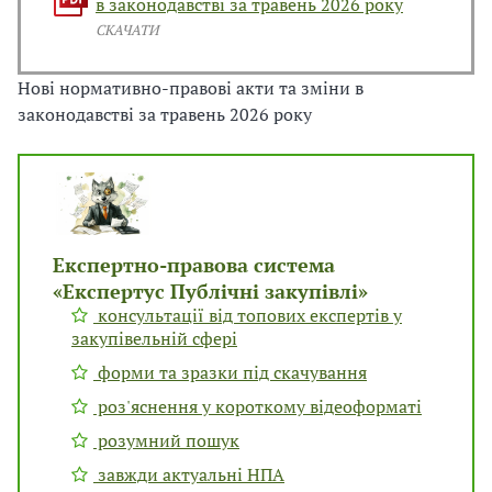
в законодавстві за травень 2026 року
п
В
В
СКАЧАТИ
і
в
л
Нові нормативно-правові акти та зміни в
і
законодавстві за травень 2026 року
»
2
7
т
р
Експертно-правова система
а
«Експертус Публічні закупівлі»
в
консультації від топових експертів у
н
закупівельній сфері
я
форми та зразки під скачування
В
Р
роз'яснення у короткому відеоформаті
У
розумний пошук
у
завжди актуальні НПА
х