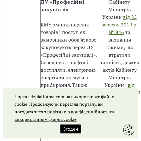
ДУ «Професійні
Кабінету
у
закупівлі»
Міністрів
м
України
від 25
і
КМУ змінив перелік
вересня 2019 р.
ж
товарів і послуг, які
№ 846
та
н
замовники обов’язково
визнання
а
закуповують через ДУ
такими, що
р
«Професійні закупівлі».
втратили
о
Серед них — нафта і
чинність, деяких
д
дистиляти, електрична
актів Кабінету
н
енергія та послуги з
Міністрів
и
прибирання. Також
України»
від
х
оновили перелік
06.05.2026 № 570
Портал dzplatforma.com.ua використовує файли
п
замовників, для яких
cookie. Продовжуючи перегляд порталу, ви
а
такі закупівлі є
погоджуєтеся з
політикою конфіденційності
та
р
обов’язковими.
використанням файлів cookie
т
н
Згоден
Зокрема КМУ:
е