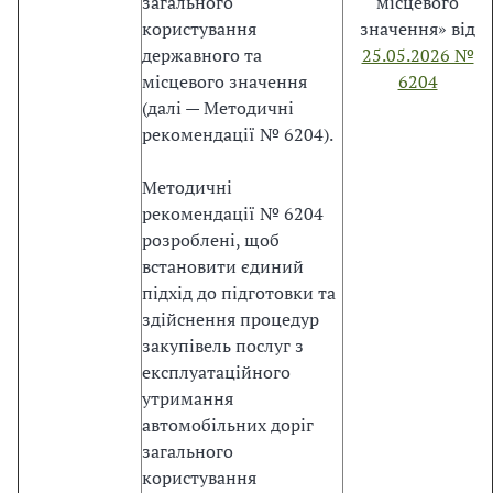
загального
місцевого
П
користування
значення» від
р
державного та
25.05.2026 №
и
місцевого значення
6204
й
(далі — Методичні
н
рекомендації № 6204).
я
т
Методичні
и
рекомендації № 6204
й
розроблені, щоб
З
встановити єдиний
а
підхід до підготовки та
к
здійснення процедур
о
закупівель послуг з
н
експлуатаційного
є
утримання
о
автомобільних доріг
д
загального
н
користування