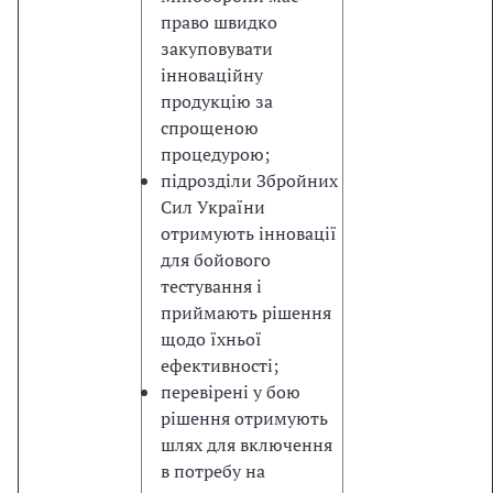
н
право швидко
а
закуповувати
д
інноваційну
а
продукцію за
л
спрощеною
і
процедурою;
у
підрозділи Збройних
з
Сил України
г
отримують інновації
о
для бойового
д
тестування і
ж
приймають рішення
у
щодо їхньої
в
ефективності;
а
перевірені у бою
т
рішення отримують
и
шлях для включення
н
в потребу на
а