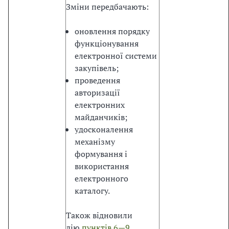
о
Зміни передбачають:
н
о
оновлення порядку
м
функціонування
і
електронної системи
ї
закупівель;
б
проведення
ю
авторизації
д
електронних
ж
майданчиків;
е
удосконалення
т
механізму
н
формування і
и
використання
х
електронного
р
каталогу.
е
с
Також відновили
у
дію
пунктів 6—
9