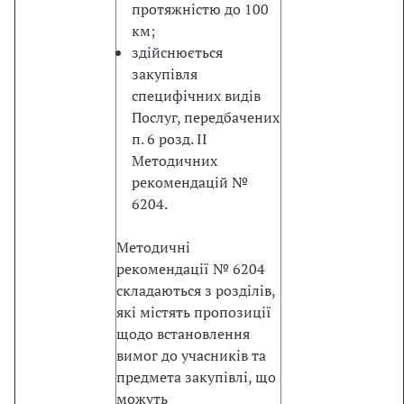
е
протяжністю до 100
г
км;
о
здійснюється
в
закупівля
о
специфічних видів
р
Послуг, передбачених
н
п. 6 розд. ІІ
о
Методичних
г
рекомендацій №
о
6204.
п
р
Методичні
о
рекомендації № 6204
ц
складаються з розділів,
е
які містять пропозиції
с
щодо встановлення
у
вимог до учасників та
щ
предмета закупівлі, що
о
можуть