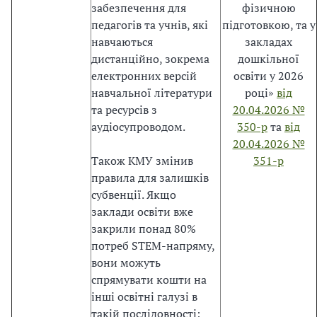
д
забезпечення для
фізичною
о
педагогів та учнів, які
підготовкою, та у
п
навчаються
закладах
о
дистанційно, зокрема
дошкільної
м
електронних версій
освіти у 2026
о
навчальної літератури
році»
від
г
та ресурсів з
20.04.2026 №
т
аудіосупроводом.
350-р
та
від
и
20.04.2026 №
У
Також КМУ змінив
351-р
к
правила для залишків
р
субвенції. Якщо
а
заклади освіти вже
ї
закрили понад 80%
н
потреб STEM-напряму,
і
вони можуть
:
спрямувати кошти на
·
інші освітні галузі в
у
такій послідовності: