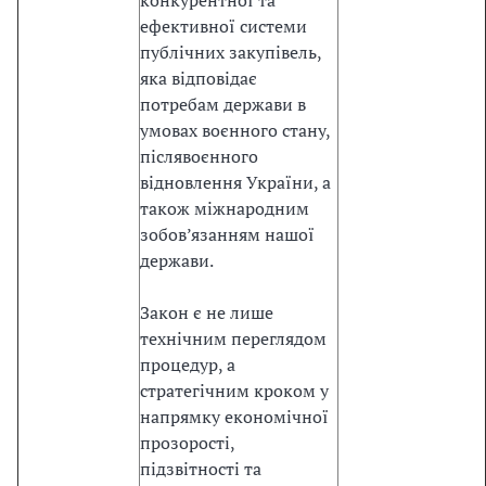
конкурентної та
и
ефективної системи
с
публічних закупівель,
т
яка відповідає
е
потребам держави в
м
умовах воєнного стану,
и
післявоєнного
п
відновлення України, а
у
також міжнародним
б
зобов’язанням нашої
л
держави.
і
ч
Закон є не лише
н
технічним переглядом
и
процедур, а
х
стратегічним кроком у
з
напрямку економічної
а
прозорості,
к
підзвітності та