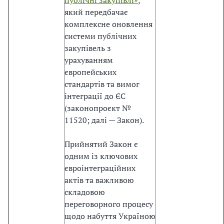
публічні закупівлі»
,
П
який передбачає
р
комплексне оновлення
о
системи публічних
п
закупівель з
у
урахуванням
б
європейських
л
стандартів та вимог
і
інтеграції до ЄС
ч
(законопроєкт №
н
11520; далі — Закон).
і
з
Прийнятий Закон є
а
одним із ключових
к
євроінтеграційних
у
актів та важливою
п
складовою
і
переговорного процесу
в
щодо набуття Україною