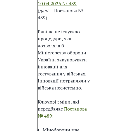
б
10.04.2026 № 489
л
(
далі
— Постанова №
і
489).
ч
н
Раніше не існувало
и
процедури, яка
х
дозволяла б
з
Міністерству оборони
а
України закуповувати
к
інновації для
у
тестування у військах.
п
Інновації потрапляли у
і
війська несистемно.
в
е
Ключові зміни, які
л
передбачає
Постанова
ь
№ 489
:
;
·
Міноборони має