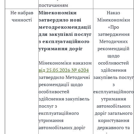
№
постачанням
1
Не набрав
Мінекономіки
Наказ
1
чинності
затвердило нові
Мінекономіки
5
методрекомендації
«Про
2
для закупівлі послуг
затвердження
0
з експлуатаційного
Методичних
;
утримання доріг
рекомендацій
д
щодо
а
Мінекономіки наказом
особливостей
л
від 25.05.2026 № 6204
здійснення
і
затвердило Методичні
закупівель послуг
—
рекомендації щодо
з
З
особливостей
експлуатаційного
а
здійснення закупівель
утримання
к
послуг з
автомобільних
о
експлуатаційного
доріг загального
н
утримання
користування
)
автомобільних доріг
державного та
.