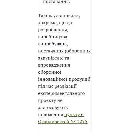
постачання.
ц
і
Також установили,
о
зокрема, що до
н
розроблення,
а
виробництва,
л
випробувань,
ь
постачання (оборонних
н
закупівель) та
е
впровадження
з
оборонної
а
інноваційної продукції
к
під час реалізації
о
експериментального
н
проєкту не
о
застосовують
д
положення
пункту 6
а
Особливостей № 1275
.
в