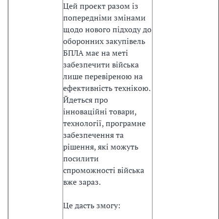
с
Цей проєкт разом із
т
попередніми змінами
в
щодо нового підходу до
о
оборонних закупівель
з
БПЛА має на меті
п
забезпечити війська
р
лише перевіреною на
а
ефективність технікою.
в
Йдеться про
о
інноваційні товари,
м
технології, програмне
Є
забезпечення та
С
рішення, які можуть
.
посилити
З
спроможності війська
а
вже зараз.
к
о
Це дасть змогу:
н