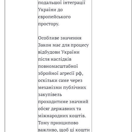
у
подальшої інтеграції
п
України до
і
європейського
в
простору.
е
л
Особливе значення
ь
Закон має для процесу
з
відбудови України
у
після наслідків
р
повномасштабної
а
збройної агресії рф,
х
оскільки саме через
у
механізми публічних
в
закупівель
а
проходитиме значний
н
обсяг державних та
н
міжнародних коштів.
я
Тому принципово
м
важливо, щоб ці кошти