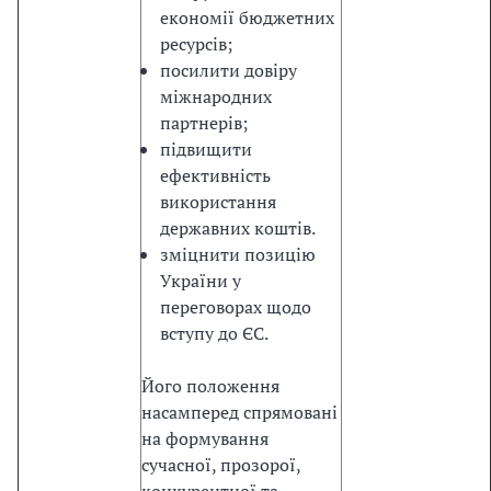
о
економії бюджетних
м
ресурсів;
п
посилити довіру
л
міжнародних
е
партнерів;
к
підвищити
с
ефективність
н
використання
е
державних коштів.
о
зміцнити позицію
н
України у
о
переговорах щодо
в
вступу до ЄС.
л
е
Його положення
н
насамперед спрямовані
н
на формування
я
сучасної, прозорої,
с