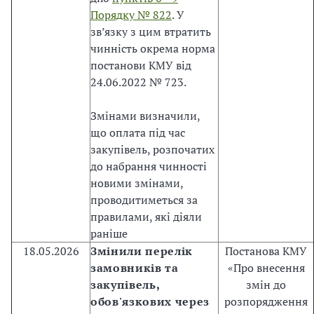
р
Порядку № 822
. У
с
зв’язку з цим втратить
і
чинність окрема норма
в
постанови КМУ від
;
24.06.2022 № 723.
·
п
Змінами визначили,
о
що оплата під час
с
закупівель, розпочатих
и
до набрання чинності
л
новими змінами,
и
проводитиметься за
т
правилами, які діяли
и
раніше
д
18.05.2026
Змінили перелік
Постанова КМУ
о
замовників та
«Про внесення
в
закупівель,
змін до
і
обов'язкових через
розпорядження
р