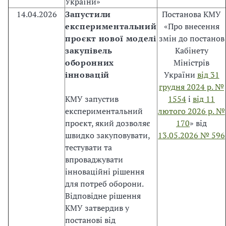
України»
і
14.04.2026
Запустили
Постанова КМУ
с
експериментальний
«Про внесення
т
проєкт нової моделі
змін до постанов
а
закупівель
Кабінету
н
оборонних
Міністрів
д
інновацій
України
від 31
а
грудня 2024 р. №
р
КМУ запустив
1554
і
від 11
т
експериментальний
лютого 2026 р. №
и
проєкт, який дозволяє
170
» від
у
швидко закуповувати,
13.05.2026 № 596
с
тестувати та
ф
впроваджувати
е
інноваційні рішення
р
для потреб оборони.
і
Відповідне рішення
п
КМУ затвердив у
у
постанові від