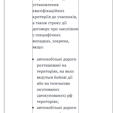
е
установлення
г
кваліфікаційних
р
критеріїв до учасників,
а
а також строку дії
ц
договору про закупівлю
і
у специфічних
й
випадках, зокрема,
н
якщо:
и
х
автомобільні дороги
а
розташовані на
к
територіях, на яких
т
ведуться бойові дії
і
або на тимчасово
в
окупованих
т
(деокупованих) рф
а
територіях;
в
автомобільні дороги
а