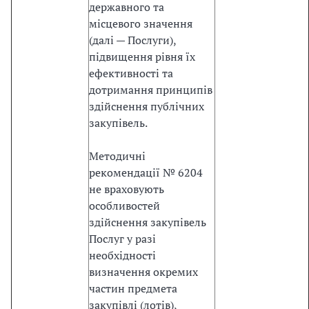
и
державного та
м
місцевого значення
і
(далі — Послуги),
з
підвищення рівня їх
к
ефективності та
л
дотримання принципів
ю
здійснення публічних
ч
закупівель.
о
в
Методичні
и
рекомендації № 6204
х
не враховують
є
особливостей
в
здійснення закупівель
р
Послуг у разі
о
необхідності
і
визначення окремих
н
частин предмета
т
закупівлі (лотів),