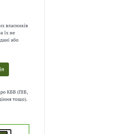
их власників
а їх не
дані або
ія
про КБВ (ПІБ,
діння тощо).
и