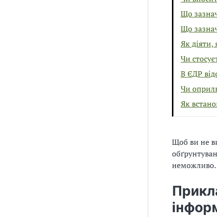
Що зазнач
Що зазнач
Як діяти,
Чи стосу
В ЄДР від
Чи оприл
Як встано
Щоб ви не в
обґрунтуван
неможливо.
Прикл
інформ