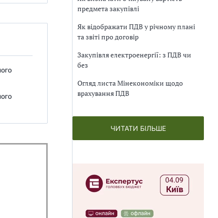
предмета закупівлі
Як відображати ПДВ у річному плані
та звіті про договір
Закупівля електроенергії: з ПДВ чи
без
ного
Огляд листа Мінекономіки щодо
врахування ПДВ
ного
ЧИТАТИ БІЛЬШЕ