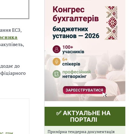
тання ЕСЗ,
ласника
закупівель,
 додає до
ефіціарного
✅ АКТУАЛЬНЕ НА
ПОРТАЛІ
Примірна тендерна документація
с. грн