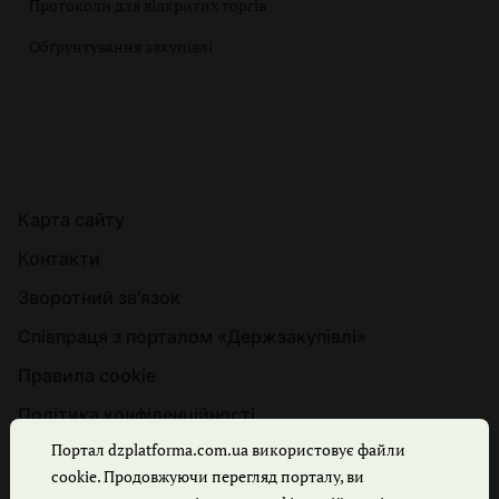
Протоколи для відкритих торгів
Обґрунтування закупівлі
Карта сайту
Контакти
Зворотний зв'язок
Співпраця з порталом «Держзакупівлі»
Правила cookie
Політика конфіденційності
Портал dzplatforma.com.ua використовує файли
cookie. Продовжуючи перегляд порталу, ви
© Держзакупівлі, 2026. Усі права захищено