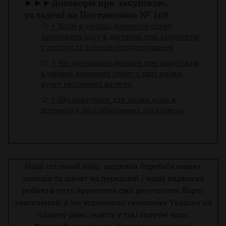
►►►
Договори про закупівлю,
укладені за Постановою № 169
⚡ Коли в умовах воєнного стану
змінювати ціну в договорі про закупівлю
у зв’язку зі зміною оподаткування
⚡ Чи змінювати договір про закупівлю
в умовах воєнного стану у разі зміни
курсу іноземної валюти
⚡ Що врахувати для зміни ціни в
договорі у разі оборонних закупівель
Наші спільний опір, щоденна боротьба наших
хлопців та дівчат на передовій і наша надважка
робота в тилу приносить свої результати. Ворог
знесилений, а ми втримуємо економіку України на
гідному рівні, навіть у такі скрутні часи.