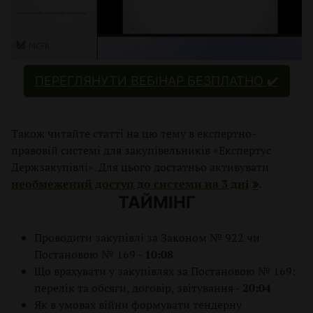
В
В
ПЕРЕГЛЯНУТИ ВЕБІНАР БЕЗПЛАТНО ✔️
Також читайте статті на цю тему в експертно-
правовій системі для закупівельників «Експертус
Держзакупівлі». Для цього достатньо активувати
необмежений доступ до системи на 3 дні
.
ТАЙМІНГ
Проводити закупівлі за Законом № 922 чи
Постановою № 169 -
10:08
Що врахувати у закупівлях за Постановою № 169:
перелік та обсяги, договір, звітування -
20:04
Як в умовах війни формувати тендерну