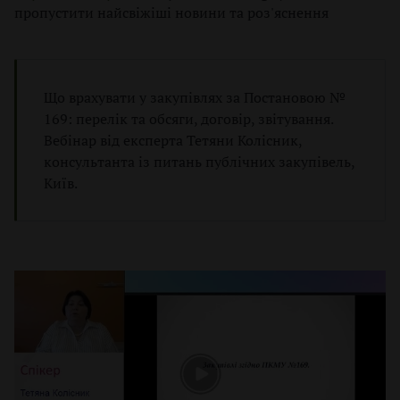
п
и
и
пропустити найсвіжіші новини та роз'яснення
і
п
п
в
р
р
л
а
а
і
в
в
Що врахувати у закупівлях за Постановою №
и
и
л
л
169: перелік та обсяги, договір, звітування.
а
а
Вебінар від експерта Тетяни Колісник,
м
м
консультанта із питань публічних закупівель,
и
и
Київ.
в
в
р
р
а
а
х
х
у
у
в
в
а
а
н
н
н
н
я
я
П
П
Д
Д