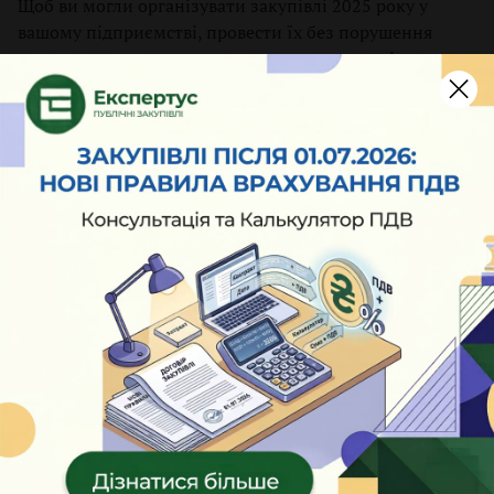
Щоб ви могли організувати закупівлі 2025 року у
вашому підприємстві, провести їх без порушення
законодавчих вимог, ми пропонуємо свою підтримку.
Запрошуємо вас на інтенсивне навчання у сфері
закупівель
3 березня 2025
2235
Вебінари про оборонні закупівлі
Перегляньте записи вебінарів по оборонним
закупівлям. А щоб отримати сертифікат —
зареєструйтеся на сайті
12 грудня 2024
6607
📅 Закриваємо 2024 рік та готуємося до
нових закупівель
Не пропустіть підсумкову подію року —
Всеукраїнський форум закупівельників — 2024:
«Закриваємо рік та готуємося до нових закупівель».