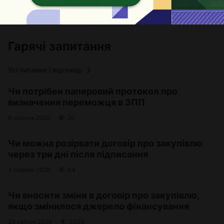
Чекаємо на вас 27 листопада у місті Київ
18 листопада 2024
2294
Гарячі запитання
Усі питання і відповіді
Чи потрібен паперовий протокол про
визначення переможця в ЗПП
6 серпня 2026
26
Чи можна розірвати договір про закупівлю
через три дні після підписання
4 серпня 2026
64
Чи вносити зміни в договір про закупівлю,
якщо змінилося джерело фінансування
24 квітня 2026
2309