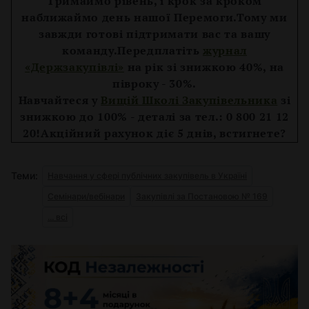
Тримаймо рівень, і крок за кроком
наближаймо день нашої Перемоги.
Тому ми
завжди готові підтримати вас та вашу
команду.
Передплатіть
журнал
«Держзакупівлі»
на рік зі знижкою 40%, на
півроку - 30%.
Навчайтеся у
Вищій Школі Закупівельника
зі
знижкою до 100% - деталі за тел.: 0 800 21 12
20!
Акційний рахунок діє 5 днів, встигнете?
Теми:
Навчання у сфері публічних закупівель в Україні
Семінари/вебінари
Закупівлі за Постановою № 169
... всі