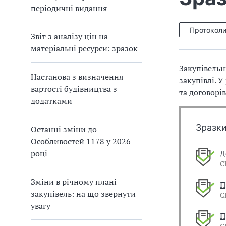
п
и
и
періодичні видання
і
п
п
в
р
р
л
Протокол
а
а
і
Звіт з аналізу цін на
в
в
матеріальні ресурси: зразок
и
и
л
л
Закупівельн
а
а
Настанова з визначення
закупівлі. У
м
м
вартості будівництва з
та договорів
и
и
додатками
в
в
р
р
Зразки
Останні зміни до
а
а
х
х
Особливостей 1178 у 2026
у
у
році
Д
в
в
С
а
а
Зміни в річному плані
н
н
П
н
н
закупівель: на що звернути
С
я
я
увагу
П
П
П
Д
Д