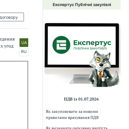
Експертус Публічні закупівлі
 договору
ведення
UA
их угод
RU
ПДВ із 01.07.2026
Як закуповувати за новими
правилами врахування ПДВ
Як визначати очікувану вартість