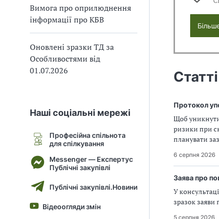
С
Вимога про оприлюднення
В
В
інформації про КБВ
Більш
Оновлені зразки ТД за
Особливостями від
01.07.2026
Статті
Протокол уп
Наші соціальні мережі
Щоб уникнути
ризики при ск
Професійна спільнота
планувати за
для спілкування
закупівель пр
6 серпня 2026
Messenger — Експертус
Публічні закупівлі
Заява про по
Публічні закупівлі.Новини
У консультаці
зразок заяви 
Відеоогляди змін
5 серпня 2026