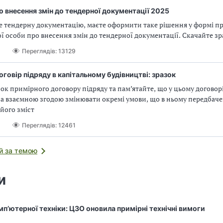
 внесення змін до тендерної документації 2025
е тендерну документацію, маєте оформити таке рішення у формі п
 особи про внесення змін до тендерної документації. Скачайте з
Переглядів: 13129
говір підряду в капітальному будівництві: зразок
ок примірного договору підряду та пам’ятайте, що у цьому договор
а взаємною згодою змінювати окремі умови, що в ньому передбачен
його зміст
Переглядів: 12461
й за темою
и
мп’ютерної техніки: ЦЗО оновила примірні технічні вимоги