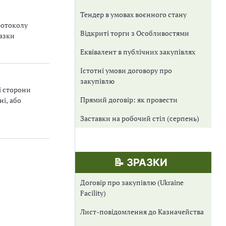
Тендер в умовах воєнного стану
ротоколу
Відкриті торги з Особливостями
разки
Еквівалент в публічних закупівлях
Істотні умови договору про
закупівлю
і сторони
Прямий договір: як провести
і, або
Заставки на робочий стіл (серпень)
📝 ЗРАЗКИ
Договір про закупівлю (Ukraine
Facility)
Лист-повідомлення до Казначейства