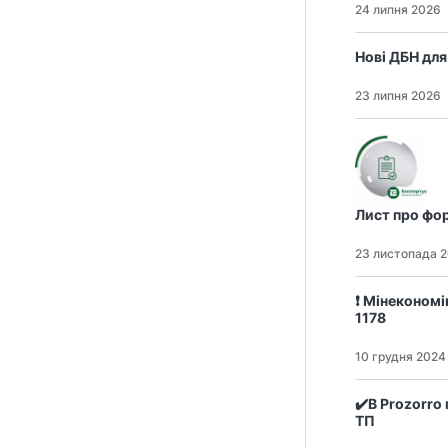
24 липня 2026
Нові ДБН для
23 липня 2026
Лист про фо
23 листопада 
❗️ Мінеконом
1178
10 грудня 2024
✔️В Prozorro
ТП