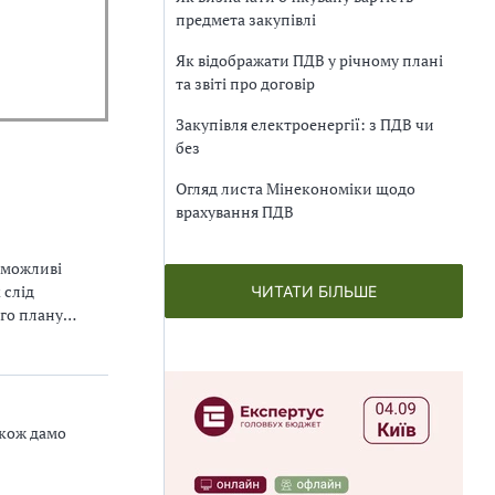
предмета закупівлі
Як відображати ПДВ у річному плані
та звіті про договір
Закупівля електроенергії: з ПДВ чи
без
Огляд листа Мінекономіки щодо
врахування ПДВ
 можливі
 слід
ЧИТАТИ БІЛЬШЕ
го плану
026 рік
акож дамо