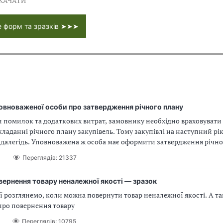
КАЧАТИ
е форм та зразків ➤➤➤
овноваженої особи про затвердження річного плану
 помилок та додаткових витрат, замовнику необхідно враховувати
ладанні річного плану закупівель. Тому закупівлі на наступний рік
здалегідь. Уповноважена ж особа має оформити затвердження річно
отоколом. Скачайте протокол про затвердження річного плану на 2
Переглядів: 21337
вернення товару неналежної якості — зразок
ї розглянемо, коли можна повернути товар неналежної якості. А т
про повернення товару
Переглядів: 10795