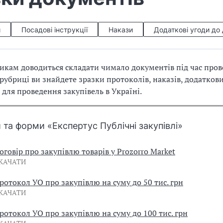
и
Посадові інструкції
Накази
Додаткові угоди до
икам доводиться складати чимало документів під час про
 рубриці ви знайдете зразки протоколів, наказів, додатков
 для проведення закупівель в Україні.
 та форми «Експертус Публічні закупівлі»
оговір про закупівлю товарів у Prozorro Market
КАЧАТИ
ротокол УО про закупівлю на суму до 50 тис. грн
КАЧАТИ
ротокол УО про закупівлю на суму до 100 тис. грн