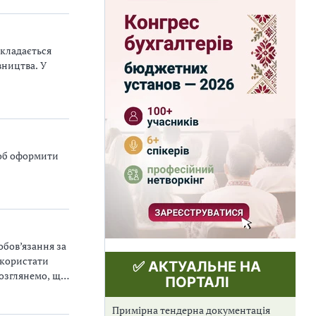
складається
вництва. У
щоб оформити
обов’язання за
икористати
✅ АКТУАЛЬНЕ НА
Розглянемо, що
ПОРТАЛІ
Примірна тендерна документація