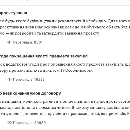
проектування
м будь-якого будівництва чи реконструкції необхідно. Для цього 
роектування визначає основні вимоги до майбутнього об’єкта буді
мо — як розробити та затвердити завдання проєкту
Переглядів: 8301
ода покращення якості предмета закупівлі
зок додаткової угоди про покращення якості предмета закупівлі, 
вору про закупівлю за пунктом 19 Особливостей
Переглядів: 16225
ро невиконання умов договору
ть випадки, коли контрагенти-постачальники не виконують свої з
часно, повністю та належним чином. В такому випадку доцільно в
ент, щодо відновлення порушених прав замовника, як претензія. 
мувати, а також надамо зразки
Переглядів: 39989