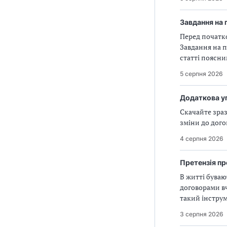
Завдання на 
Перед початко
Завдання на п
статті поясни
5 серпня 2026
Додаткова уг
Скачайте зра
зміни до дого
4 серпня 2026
Претензія п
В житті буваю
договорами в
такий інструм
це, як її фор
3 серпня 2026